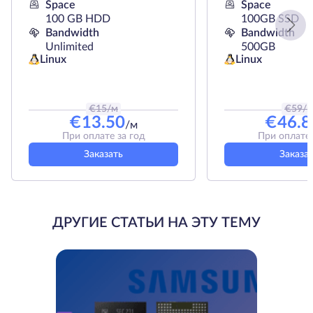
Space
Space
100 GB HDD
100GB SSD
Bandwidth
Bandwidth
Unlimited
500GB
Linux
Linux
€
15
/м
€
59
/
€
13.50
€
46.8
/м
При оплате за год
При оплате 
Заказать
Заказа
ДРУГИЕ СТАТЬИ НА ЭТУ ТЕМУ