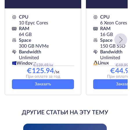
CPU
CPU
10 Epyc Cores
6 Xeon Cores
RAM
RAM
64 GB
16 GB
Space
Space
300 GB NVMe
150 GB SSD
Bandwidth
Bandwidth
Unlimited
Unlimited
Linux
Windows
€
139.49
/м
€
49.99
€
125.94
€
44.9
/м
При оплате за год
При оплате 
Заказать
Заказа
ДРУГИЕ СТАТЬИ НА ЭТУ ТЕМУ