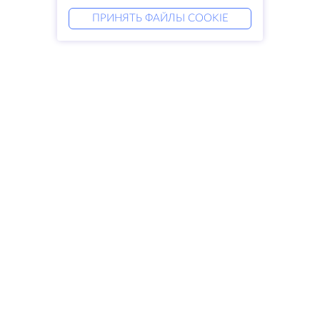
ПРИНЯТЬ ФАЙЛЫ COOKIE
Услуги
Решения
Выделенные серверы
DevOps услуги
VPS
Linked helper
Колокация
Keitaro VPS
Домены
RDP
Резервное хранилище
SSL-сертификаты
Компания
Права
О компании
SLA
Свяжитесь с нами
Политика
Дата центры
конфиденциальности
Looking glass
Положение о
База знаний
конфиденциальности
Партнерская программа
Условия предоставления услуг