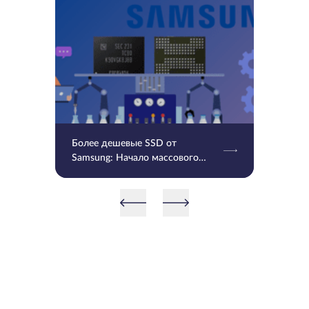
Более дешевые SSD от
Samsung: Начало массового
производства V9 QLC NAND 9-
го поколения