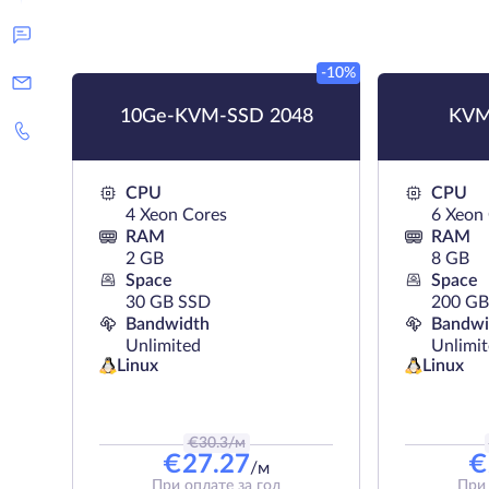
-10%
10Ge-KVM-SSD 2048
KVM
CPU
CPU
4 Xeon Cores
6 Xeon
RAM
RAM
2 GB
8 GB
Space
Space
30 GB SSD
200 G
Bandwidth
Bandwi
Unlimited
Unlimi
Linux
Linux
€
30.3
/м
€
27.27
€
/м
При оплате за год
При 