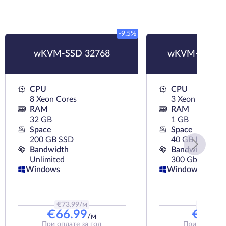
-9.5%
wKVM-SSD 32768
wKVM-HDD H
CPU
CPU
8 Xeon Cores
3 Xeon Cores
RAM
RAM
32 GB
1 GB
Space
Space
200 GB SSD
40 GB HDD
Bandwidth
Bandwidth
Unlimited
300 Gb
Windows
Windows
€
73.99
/м
€
10.41
/
€
66.99
€
9.92
/м
При оплате за год
При оплате з