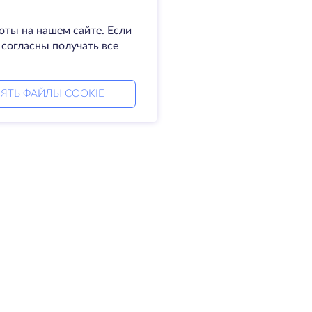
оты на нашем сайте. Если
 согласны получать все
ЯТЬ ФАЙЛЫ COOKIE
мпания
Права
омпании
SLA
житесь с нами
Политика
а центры
конфиденциальности
king glass
Положение о
а знаний
конфиденциальности
тнерская программа
Условия предоставления
услуг