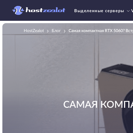
Выделенные серверы
HostZealot
Блог
Самая компактная RTX 5060? Вст
САМАЯ КОМПАК