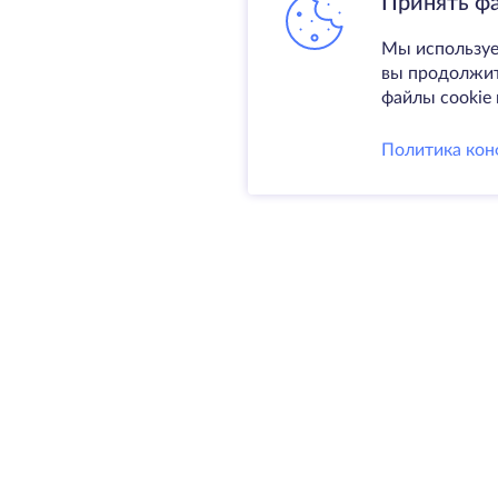
Принять ф
Мы используе
вы продолжите
файлы cookie 
Политика кон
Услуги
Выделен
VPS
Колокаци
@ 2009-2026 HostZealot - аренда
Домены
выделенных серверов и VPS,
Резервно
регистрация доменов.
SSL-серт
HZ Hosting LTD. VAT:
BG203391232