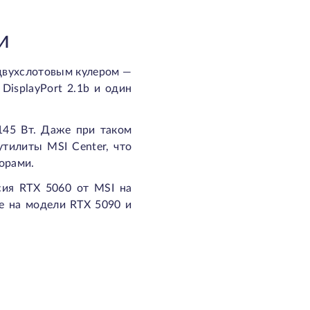
И
 двухслотовым кулером —
DisplayPort 2.1b и один
145 Вт. Даже при таком
тилиты MSI Center, что
торами.
сия RTX 5060 от MSI на
ие на модели RTX 5090 и