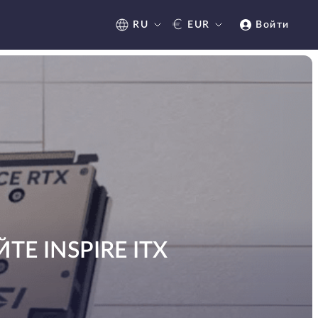
€
RU
EUR
Войти
Е INSPIRE ITX