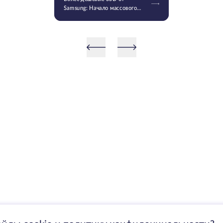
Samsung: Начало массового
производства V9 QLC NAND 9-
го поколения