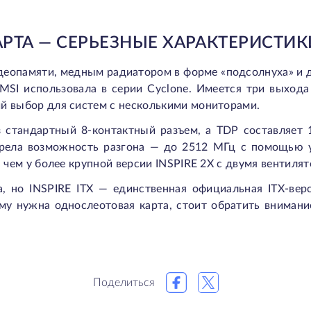
РТА — СЕРЬЕЗНЫЕ ХАРАКТЕРИСТИК
деопамяти, медным радиатором в форме «подсолнуха» и
MSI использовала в серии Cyclone. Имеется три выхода 
й выбор для систем с несколькими мониторами.
з стандартный 8-контактный разъем, а TDP составляет 
рела возможность разгона — до 2512 МГц с помощью у
 чем у более крупной версии INSPIRE 2X с двумя вентиля
а, но INSPIRE ITX — единственная официальная ITX-вер
му нужна однослеотовая карта, стоит обратить вниман
Поделиться