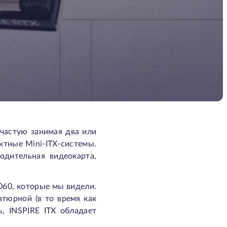
ачастую занимая два или
ктные Mini-ITX-системы.
одительная видеокарта,
060, которые мы видели.
атюрной (в то время как
, INSPIRE ITX обладает