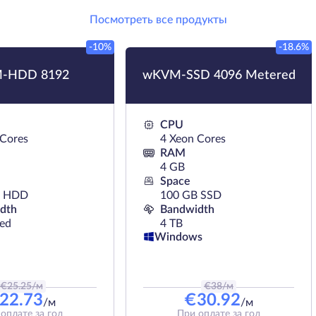
Посмотреть все продукты
-10%
-18.6%
-HDD 8192
wKVM-SSD 4096 Metered
CPU
 Cores
4 Xeon Cores
RAM
4 GB
Space
B HDD
100 GB SSD
dth
Bandwidth
ted
4 TB
Windows
€
25.25
/м
€
38
/м
22.73
€
30.92
/м
/м
оплате за год
При оплате за год