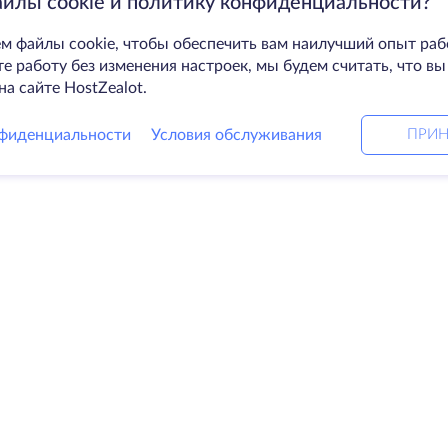
айлы cookie и политику конфиденциальности?
м файлы cookie, чтобы обеспечить вам наилучший опыт раб
 работу без изменения настроек, мы будем считать, что вы
на сайте HostZealot.
фиденциальности
Условия обслуживания
ПРИН
Решения
Ко
ные серверы
DevOps услуги
О к
Linked helper
Свя
я
Keitaro VPS
Дат
RDP
Loo
е хранилище
Баз
ификаты
Пар