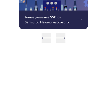
Более дешевые SSD от
Samsung: Начало массового
производства V9 QLC NAND 9-
го поколения