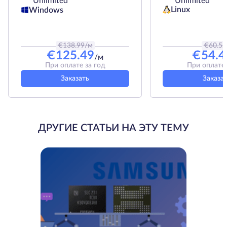
Unlimited
Unlimited
Linux
Windows
€
138.99
/м
€
60.5
/
€
125.49
€
54.4
/м
При оплате за год
При оплате 
Заказать
Заказа
ДРУГИЕ СТАТЬИ НА ЭТУ ТЕМУ