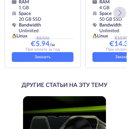
RAM
RAM
1 GB
4 GB
Space
Space
20 GB SSD
50 GB SSD
Bandwidth
Bandwidth
Unlimited
Unlimited
Linux
Linux
€
6.4
/м
€
15.95
€
5.94
€
14.3
/м
При оплате за год
При оплате 
Заказать
Заказа
ДРУГИЕ СТАТЬИ НА ЭТУ ТЕМУ