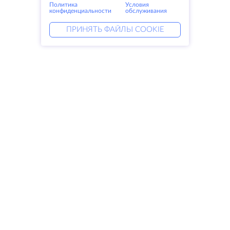
Политика
Условия
конфиденциальности
обслуживания
ПРИНЯТЬ ФАЙЛЫ COOKIE
Услуги
Решения
Выделенные серверы
DevOps услуги
VPS
Linked helper
Колокация
Keitaro VPS
Домены
RDP
Резервное хранилище
SSL-сертификаты
Компания
Права
О компании
SLA
Свяжитесь с нами
Политика
Дата центры
конфиденциальности
Looking glass
Положение о
База знаний
конфиденциальности
Партнерская программа
Условия предоставления услуг