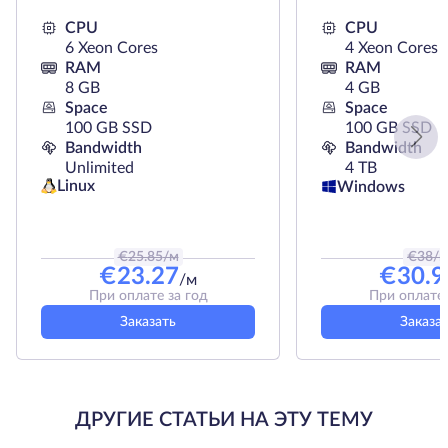
CPU
CPU
6 Xeon Cores
4 Xeon Cores
RAM
RAM
8 GB
4 GB
Space
Space
100 GB SSD
100 GB SSD
Bandwidth
Bandwidth
Unlimited
4 TB
Linux
Windows
€
25.85
/м
€
38
/
€
23.27
€
30.9
/м
При оплате за год
При оплате 
Заказать
Заказа
ДРУГИЕ СТАТЬИ НА ЭТУ ТЕМУ