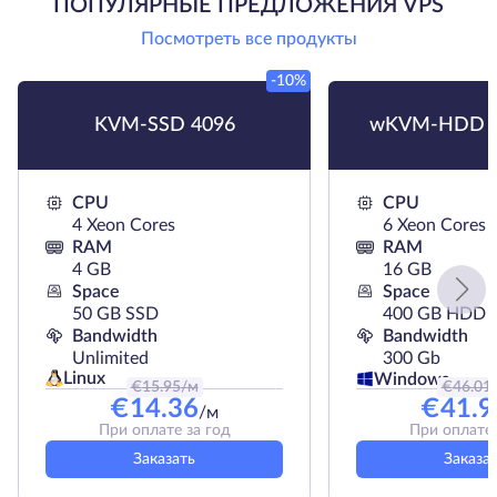
ПОПУЛЯРНЫЕ ПРЕДЛОЖЕНИЯ VPS
Посмотреть все продукты
-10%
KVM-SSD 4096
wKVM-HDD H
CPU
CPU
4 Xeon Cores
6 Xeon Cores
RAM
RAM
4 GB
16 GB
Space
Space
50 GB SSD
400 GB HDD
Bandwidth
Bandwidth
Unlimited
300 Gb
Linux
Windows
€
15.95
/м
€
46.01
€
14.36
€
41.9
/м
При оплате за год
При оплате 
Заказать
Заказа