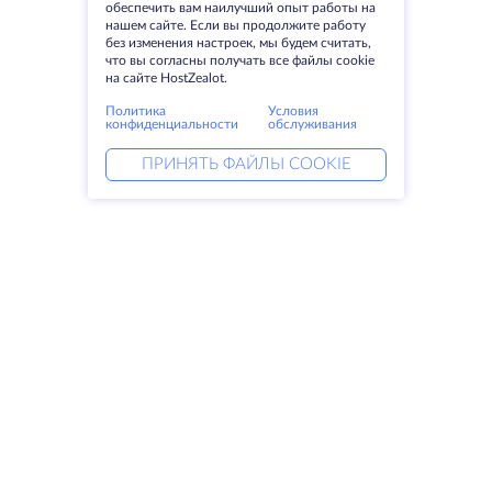
обеспечить вам наилучший опыт работы на
нашем сайте. Если вы продолжите работу
без изменения настроек, мы будем считать,
что вы согласны получать все файлы cookie
на сайте HostZealot.
Политика
Условия
конфиденциальности
обслуживания
ПРИНЯТЬ ФАЙЛЫ COOKIE
Услуги
Решения
Выделенные серверы
DevOps услуги
VPS
Linked helper
Колокация
Keitaro VPS
Домены
RDP
Резервное хранилище
SSL-сертификаты
Компания
Права