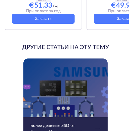
€
51.33
€
49.9
/м
При оплате за год
При оплате 
Заказать
Заказа
ДРУГИЕ СТАТЬИ НА ЭТУ ТЕМУ
Более дешевые SSD от