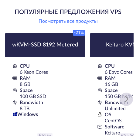
ПОПУЛЯРНЫЕ ПРЕДЛОЖЕНИЯ VPS
Посмотреть все продукты
-21%
wKVM-SSD 8192 Metered
Keitaro KV
CPU
CPU
6 Xeon Cores
6 Epyc Cores
RAM
RAM
8 GB
16 GB
Space
Space
100 GB SSD
150 GB NVMe
Bandwidth
Bandwidth
8 TB
Unlimited
Windows
OS
CentOS
Software
Keitaro
€
65
/м
€
55.54