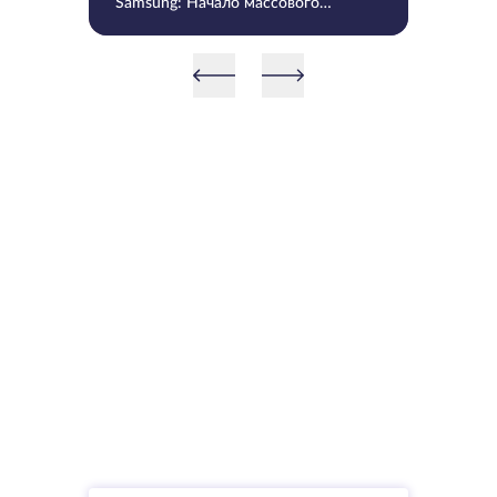
Samsung: Начало массового
производства V9 QLC NAND 9-
го поколения