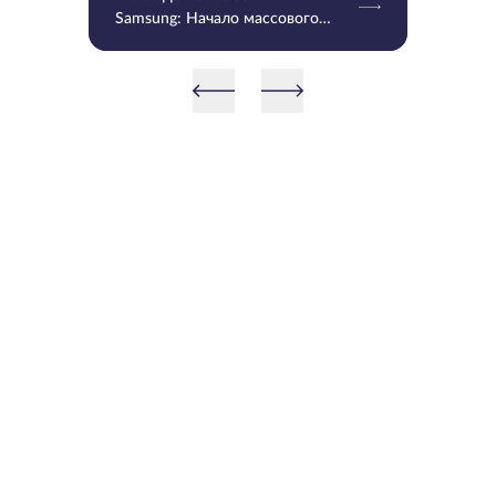
Samsung: Начало массового
производства V9 QLC NAND 9-
го поколения