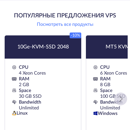
ПОПУЛЯРНЫЕ ПРЕДЛОЖЕНИЯ VPS
Посмотреть все продукты
-10%
10Ge-KVM-SSD 2048
MT5 KVM
CPU
CPU
4 Xeon Cores
6 Xeon Cores
RAM
RAM
2 GB
8 GB
Space
Space
30 GB SSD
100 GB SSD
Bandwidth
Bandwidth
Unlimited
Unlimited
Linux
Windows