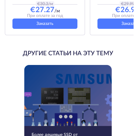
€
30.3
/м
€
29.99
€
27.27
€
26.9
/м
При оплате за год
При оплате 
Заказать
Заказа
ДРУГИЕ СТАТЬИ НА ЭТУ ТЕМУ
Более дешевые SSD от