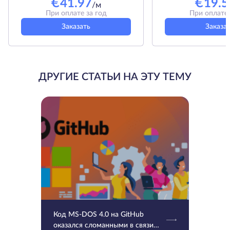
€
41.97
€
19.5
/м
При оплате за год
При оплате 
Заказать
Заказа
ДРУГИЕ СТАТЬИ НА ЭТУ ТЕМУ
Код MS-DOS 4.0 на GitHub
оказался сломанными в связи