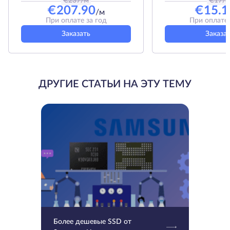
€
237
/м
€
17
/
€
207.90
€
15.1
/м
При оплате за год
При оплате 
Заказать
Заказа
ДРУГИЕ СТАТЬИ НА ЭТУ ТЕМУ
Более дешевые SSD от