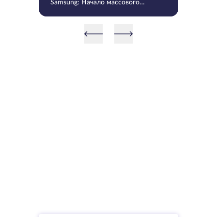
Samsung: Начало массового
производства V9 QLC NAND 9-
го поколения