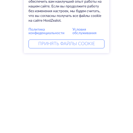
обеспечить вам наилучший опыт работы на
нашем сайте. Если вы продолжите работу
без изменения настроек, мы будем считать,
что вы согласны получать все файлы cookie
на сайте HostZealot.
Политика
Условия
конфиденциальности
обслуживания
ПРИНЯТЬ ФАЙЛЫ COOKIE
Услуги
Решения
Выделенные серверы
DevOps услуги
VPS
Linked helper
Колокация
Keitaro VPS
Домены
RDP
Резервное хранилище
SSL-сертификаты
Компания
Права