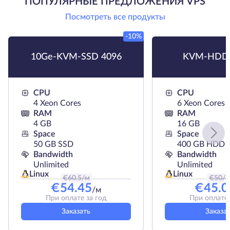
ПОПУЛЯРНЫЕ ПРЕДЛОЖЕНИЯ VPS
Посмотреть все продукты
-10%
10Ge-KVM-SSD 4096
KVM-HDD 
CPU
CPU
4 Xeon Cores
6 Xeon Cores
RAM
RAM
4 GB
16 GB
Space
Space
50 GB SSD
400 GB HDD
Bandwidth
Bandwidth
Unlimited
Unlimited
Linux
Linux
€
60.5
/м
€
50
/
€
54.45
€
45.0
/м
При оплате за год
При оплате 
Заказать
Заказа