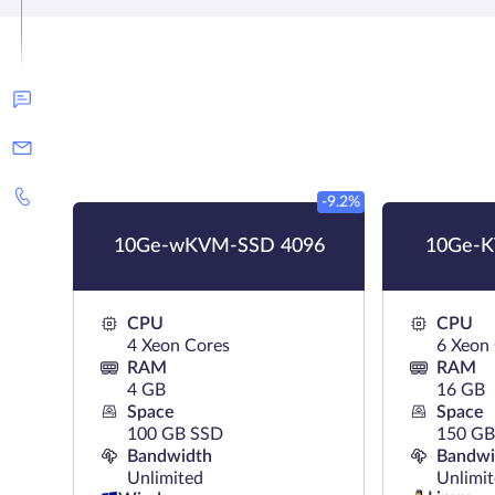
-9.2%
10Ge-wKVM-SSD 4096
10Ge-K
CPU
CPU
4 Xeon Cores
6 Xeon
RAM
RAM
4 GB
16 GB
Space
Space
100 GB SSD
150 GB
Bandwidth
Bandwi
Unlimited
Unlimi