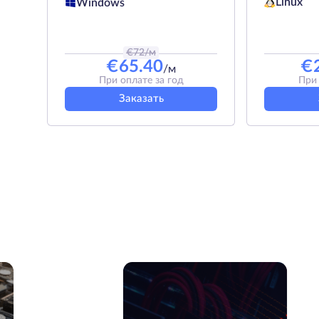
Linux
Windows
€
72
/м
€
65.40
€
/м
При оплате за год
При 
Заказать