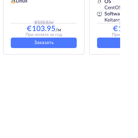
Linux
OS
CentOS
Software
Keitaro
€
115.5
/м
€
149.04
€
103.95
€
134.1
/м
При оплате за год
При оплате з
Заказать
Заказат