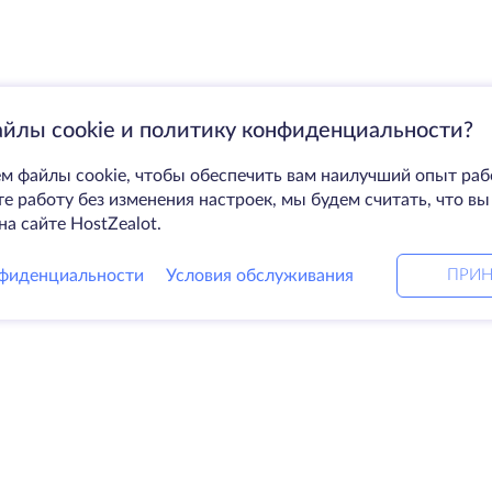
айлы cookie и политику конфиденциальности?
м файлы cookie, чтобы обеспечить вам наилучший опыт раб
 работу без изменения настроек, мы будем считать, что вы
на сайте HostZealot.
фиденциальности
Условия обслуживания
ПРИН
Решения
Ко
ные серверы
DevOps услуги
О к
DDoS защита
Свя
я
Linked helper
Дат