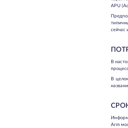
APU (Ac
Предпо
типичн
сейчас 
ПОТ
В наст
процесс
В цело
названи
СРО
Информ
Arm мо