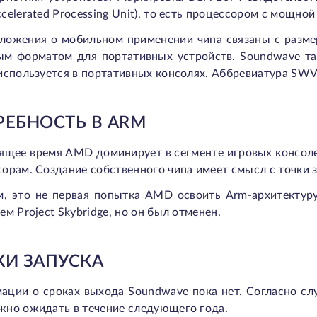
celerated Processing Unit), то есть процессором с мощно
ложения о мобильном применении чипа связаны с размера
ым форматом для портативных устройств. Soundwave та
используется в портативных консолях. Аббревиатура SW
РЕБНОСТЬ В ARM
оящее время AMD доминирует в сегменте игровых консо
орам. Создание собственного чипа имеет смысл с точки 
м, это не первая попытка AMD освоить Arm-архитектуру
ем Project Skybridge, но он был отменен.
КИ ЗАПУСКА
ации о сроках выхода Soundwave пока нет. Согласно слу
жно ожидать в течение следующего года.