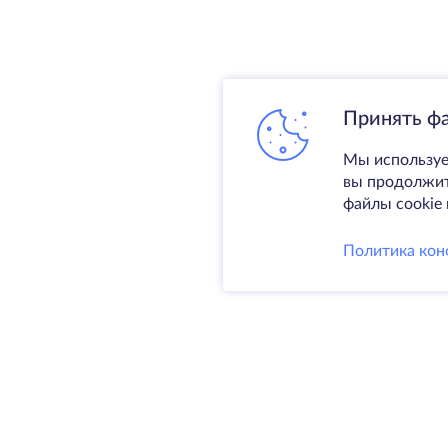
Принять ф
Мы используе
вы продолжите
файлы cookie 
Политика кон
Услуги
Выделен
VPS
Колокаци
@ 2009-2026 HostZealot - аренда