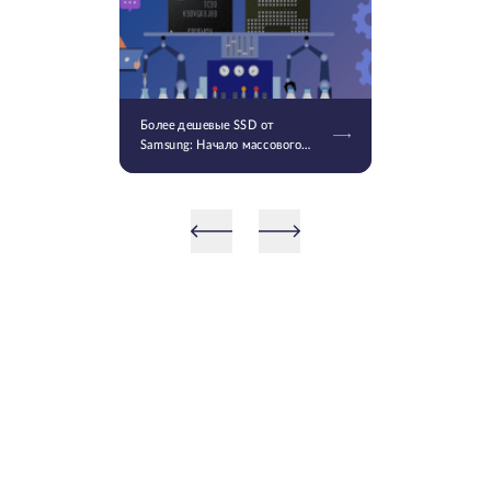
Более дешевые SSD от
Samsung: Начало массового
производства V9 QLC NAND 9-
го поколения