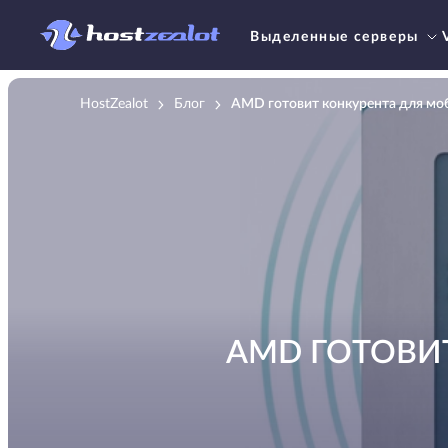
Выделенные серверы
HostZealot
Блог
AMD готовит конкурента для мо
AMD ГОТОВИ