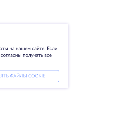
оты на нашем сайте. Если
 согласны получать все
ЯТЬ ФАЙЛЫ COOKIE
мпания
Права
омпании
SLA
житесь с нами
Политика
а центры
конфиденциальности