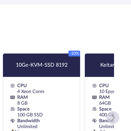
-10%
10Ge-KVM-SSD 8192
Keitaro KVM
CPU
CPU
4 Xeon Cores
10 Epyc Cores
RAM
RAM
8 GB
64GB
Space
Space
100 GB SSD
400 GB NVMe
Bandwidth
Bandwidth
Unlimited
Unlimited