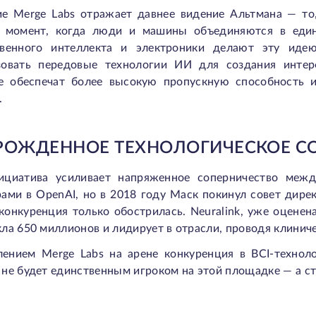
ие Merge Labs отражает давнее видение Альтмана — то,
: момент, когда люди и машины объединяются в един
твенного интеллекта и электроники делают эту иде
зовать передовые технологии ИИ для создания интер
е обеспечат более высокую пропускную способность и
.
РОЖДЕННОЕ ТЕХНОЛОГИЧЕСКОЕ С
ициатива усиливает напряженное соперничество меж
ами в OpenAI, но в 2018 году Маск покинул совет дирек
конкуренция только обострилась. Neuralink, уже оцене
ла 650 миллионов и лидирует в отрасли, проводя клинич
лением Merge Labs на арене конкуренция в BCI-техноло
не будет единственным игроком на этой площадке — а ст