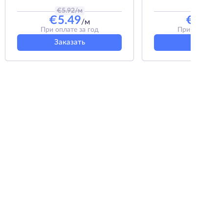
€
5.92
/м
€
5.33
/
€
5.49
€
4.50
/м
При оплате за год
При оплате з
Заказать
Заказат