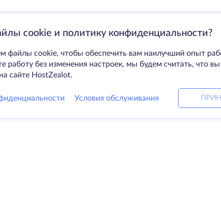
айлы cookie и политику конфиденциальности?
м файлы cookie, чтобы обеспечить вам наилучший опыт раб
 работу без изменения настроек, мы будем считать, что вы
на сайте HostZealot.
фиденциальности
Условия обслуживания
ПРИН
Решения
Ко
ные серверы
DevOps услуги
О к
Linked helper
Свя
я
Keitaro VPS
Дат
RDP
Loo
е хранилище
Баз
ификаты
Пар