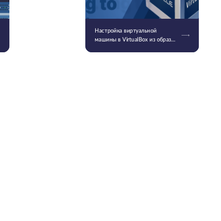
Настройка виртуальной
машины в VirtualBox из образа
диска .img