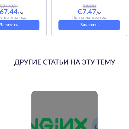
€
74.49
/м
€
8.3
/м
67.44
€
7.47
/м
/м
оплате за год
При оплате за год
Заказать
Заказать
ДРУГИЕ СТАТЬИ НА ЭТУ ТЕМУ