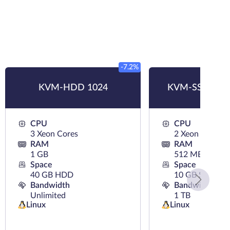
-7.2%
KVM-HDD 1024
KVM-SSD 512 
CPU
CPU
3 Xeon Cores
2 Xeon Cores
RAM
RAM
1 GB
512 MB
Space
Space
40 GB HDD
10 GB SSD
Bandwidth
Bandwidth
Unlimited
1 TB
Linux
Linux