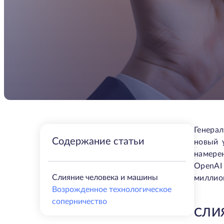
Генера
Содержание статьи
новый 
намере
OpenAI
Слияние человека и машины
миллион
Возрожденное технологическое
соперничество
СЛИ