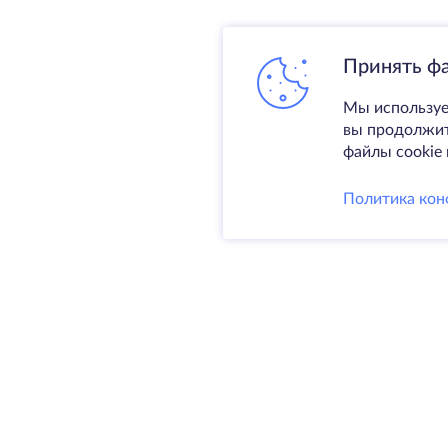
Принять ф
Мы используе
вы продолжите
файлы cookie 
Политика кон
Услуги
Выделен
VPS
Колокаци
@ 2009-2026 HostZealot - аренда
Домены
выделенных серверов и VPS,
Резервно
регистрация доменов.
SSL-серт