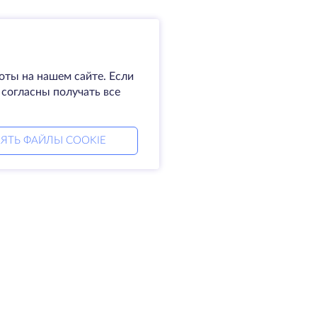
оты на нашем сайте. Если
 согласны получать все
ЯТЬ ФАЙЛЫ COOKIE
мпания
Права
омпании
SLA
житесь с нами
Политика
а центры
конфиденциальности
king glass
Положение о
а знаний
конфиденциальности
тнерская программа
Условия предоставления