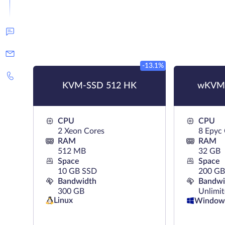
-13.1%
KVM-SSD 512 HK
wKVM
CPU
CPU
2 Xeon Cores
8 Epyc
RAM
RAM
512 MB
32 GB
Space
Space
10 GB SSD
200 G
Bandwidth
Bandwi
300 GB
Unlimi
Linux
Window