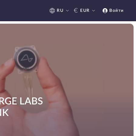
€
RU
EUR
Войти
GE LABS
NK