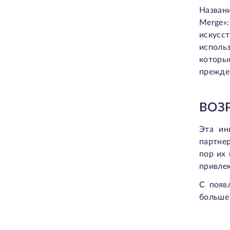
Назван
Merge»
искусс
исполь
которы
прежде
ВОЗ
Эта ин
партнер
пор их 
привлек
С появ
больше 