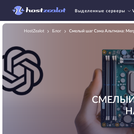
Выделенные серверы
HostZealot
Блог
Смелый шаг Сэма Альтмана: Merge
СМЕЛЫЙ
Н