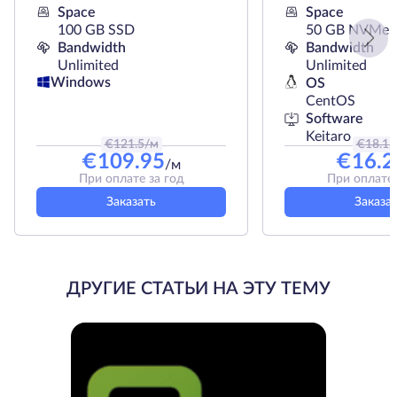
Space
Space
100 GB SSD
50 GB NVMe
Bandwidth
Bandwidth
Unlimited
Unlimited
Windows
OS
CentOS
Software
Keitaro
€
121.5
/м
€
18.1
/
€
109.95
€
16.2
/м
При оплате за год
При оплате 
Заказать
Заказа
ДРУГИЕ СТАТЬИ НА ЭТУ ТЕМУ