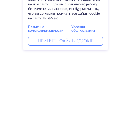
нашем сайте. Если вы продолжите работу
без изменения настроек, мы будем считать,
что вы согласны получать все файлы cookie
на сайте HostZealot.
Политика
Условия
конфиденциальности
обслуживания
ПРИНЯТЬ ФАЙЛЫ COOKIE
Услуги
Решения
Выделенные серверы
DevOps услуги
VPS
Linked helper
Колокация
Keitaro VPS
Домены
RDP
Резервное хранилище
SSL-сертификаты
Компания
Права