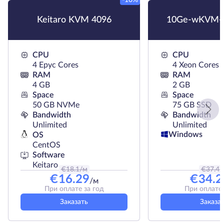
-10%
Keitaro KVM 4096
10Ge-wKVM-
CPU
CPU
4 Epyc Cores
4 Xeon Cores
RAM
RAM
4 GB
2 GB
Space
Space
50 GB NVMe
75 GB SSD
Bandwidth
Bandwidth
Unlimited
Unlimited
Windows
OS
CentOS
Software
Keitaro
€
18.1
/м
€
37.4
/
€
16.29
€
34.2
/м
При оплате за год
При оплате 
Заказать
Заказа