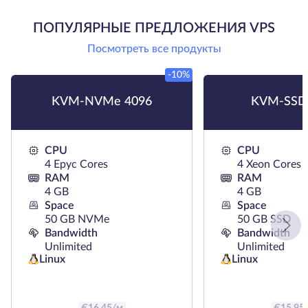
ПОПУЛЯРНЫЕ ПРЕДЛОЖЕНИЯ VPS
Посмотреть все продукты
-10%
KVM-NVMe 4096
KVM-SSD
CPU
CPU
4 Epyc Cores
4 Xeon Cores
RAM
RAM
4 GB
4 GB
Space
Space
50 GB NVMe
50 GB SSD
Bandwidth
Bandwidth
Unlimited
Unlimited
Linux
Linux
€
16.45
/м
€
15.95