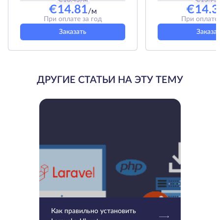
€
14.81
€
14.3
/м
При оплате за год
При оплате 
Заказать
Заказа
ДРУГИЕ СТАТЬИ НА ЭТУ ТЕМУ
Как правильно установить