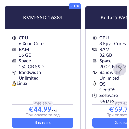
-10%
KVM-SSD 16384
Keitaro KV
CPU
CPU
6 Xeon Cores
8 Epyc Cores
RAM
RAM
16 GB
32 GB
Space
Space
150 GB SSD
200 GB NVMe
Bandwidth
Bandwidth
Unlimited
Unlimited
Linux
OS
CentOS
Software
Keitaro
€
49.99
/м
€
77.54
€
44.99
€
69.7
/м
При оплате за год
При оплате 
Заказать
Заказа