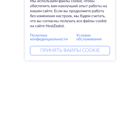
Мы используем файлы cookie, чтобы
обеспечить вам наилучший опыт работы на
нашем сайте. Если вы продолжите работу
без изменения настроек, мы будем считать,
что вы согласны получать все файлы cookie
на сайте HostZealot.
Политика
Условия
конфиденциальности
обслуживания
ПРИНЯТЬ ФАЙЛЫ COOKIE
Услуги
Решения
Выделенные серверы
DevOps услуги
VPS
Linked helper
Колокация
Keitaro VPS
Домены
RDP
Резервное хранилище
SSL-сертификаты