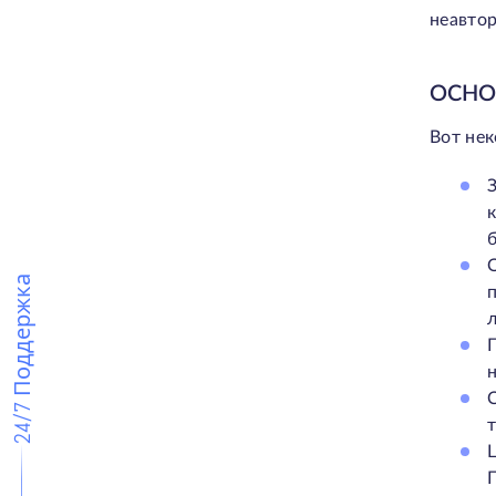
неавтор
ОСНО
Вот не
24/7 Поддержка
т