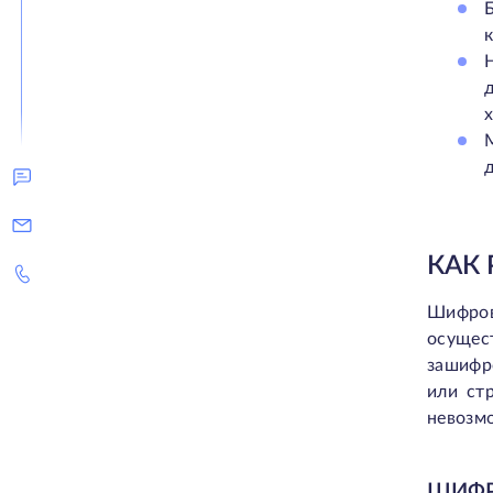
КАК
Шифров
осущес
зашифр
или ст
невозм
ШИФР