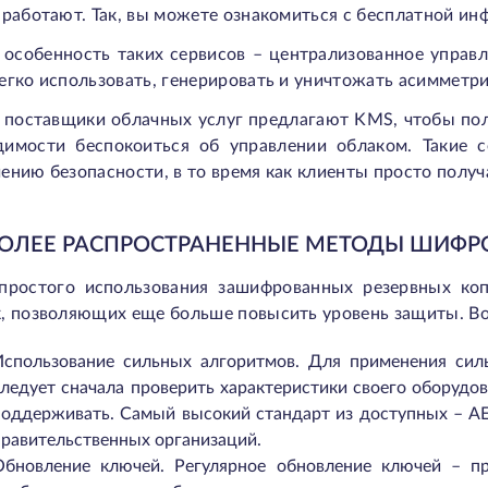
 работают. Так, вы можете ознакомиться с бесплатной ин
 особенность таких сервисов – централизованное управл
егко использовать, генерировать и уничтожать асиммет
 поставщики облачных услуг предлагают KMS, чтобы поль
димости беспокоиться об управлении облаком. Такие
ению безопасности, в то время как клиенты просто полу
ОЛЕЕ РАСПРОСТРАНЕННЫЕ МЕТОДЫ ШИФР
простого использования зашифрованных резервных коп
, позволяющих еще больше повысить уровень защиты. Во
Использование сильных алгоритмов. Для применения сил
следует сначала проверить характеристики своего оборудо
поддерживать. Самый высокий стандарт из доступных – AE
правительственных организаций.
Обновление ключей. Регулярное обновление ключей – п