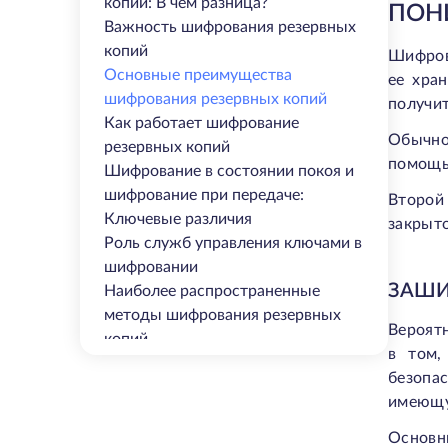
копии: В чем разница?
ПОН
Важность шифрования резервных
копий
Шифров
Основные преимущества
ее хра
шифрования резервных копий
получи
Как работает шифрование
Обычно
резервных копий
помощь
Шифрование в состоянии покоя и
шифрование при передаче:
Второй
Ключевые различия
закрыт
Роль служб управления ключами в
шифровании
ЗАШИ
Наиболее распространенные
методы шифрования резервных
Вероят
копий
в том,
Что такое шифрование Bring Your
безопа
Own Key (BYOK)?
имеющую
Защитите свои резервные копии с
помощью решений для
Основн