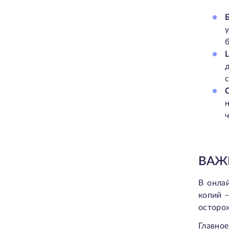
шифрования от Spanning
ВАЖ
В онла
копий –
осторо
Главно