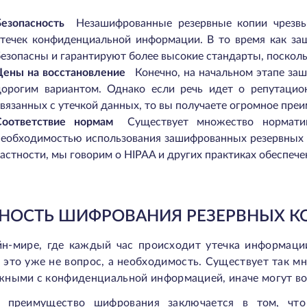
Безопасность
Незашифрованные резервные копии чрезвы
утечек конфиденциальной информации. В то время как за
безопасны и гарантируют более высокие стандарты, поскол
Цены на восстановление
Конечно, на начальном этапе за
дорогим вариантом. Однако если речь идет о репутацио
связанных с утечкой данных, то вы получаете огромное пре
Соответствие нормам
Существует множество нормати
необходимостью использования зашифрованных резервных 
частности, мы говорим о HIPAA и других практиках обеспеч
НОСТЬ ШИФРОВАНИЯ РЕЗЕРВНЫХ К
йн-мире, где каждый час происходит утечка информаци
 это уже не вопрос, а необходимость. Существует так м
жными с конфиденциальной информацией, иначе могут во
е преимущество шифрования заключается в том, чт