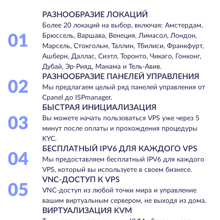
РАЗНООБРАЗИЕ ЛОКАЦИЙ
Более 20 локаций на выбор, включая: Амстердам,
01
Брюссель, Варшава, Венеция, Лимасол, Лондон,
Марсель, Стокгольм, Таллин, Тбилиси, Франкфурт,
Ашберн, Даллас, Сиэтл, Торонто, Чикаго, Гонконг,
Дубай, Эр-Рияд, Манама и Тель-Авив.
РАЗНООБРАЗИЕ ПАНЕЛЕЙ УПРАВЛЕНИЯ
02
Мы предлагаем целый ряд панелей управления от
Cpanel до ISPmanager.
БЫСТРАЯ ИНИЦИАЛИЗАЦИЯ
03
Вы можете начать пользоваться VPS уже через 5
минут после оплаты и прохождения процедуры
KYC.
БЕСПЛАТНЫЙ IPV6 ДЛЯ КАЖДОГО VPS
04
Мы предоставляем бесплатный IPV6 для каждого
VPS, который вы используете в своем бизнесе.
VNC-ДОСТУП К VPS
05
VNC-доступ из любой точки мира и управление
вашим виртуальным сервером, не выходя из дома.
ВИРТУАЛИЗАЦИЯ KVM