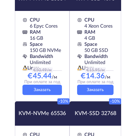
CPU
CPU
6 Epyc Cores
4 Xeon Cores
RAM
RAM
16 GB
4 GB
Space
Space
150 GB NVMe
50 GB SSD
Bandwidth
Bandwidth
Unlimited
Unlimited
Linux
Linux
€
50.49
/м
€
15.95
/м
€
45.44
€
14.36
/м
/м
При оплате за год
При оплате за год
Заказать
Заказать
-10%
-10%
KVM-NVMe 65536
KVM-SSD 32768
CPU
CPU