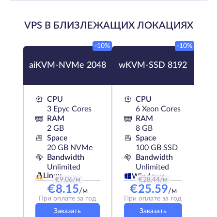
VPS В БЛИЗЛЕЖАЩИХ ЛОКАЦИЯХ
-10%
-10%
aiKVM-NVMe 2048
wKVM-SSD 8192
CPU
CPU
3 Epyc Cores
6 Xeon Cores
RAM
RAM
2 GB
8 GB
Space
Space
20 GB NVMe
100 GB SSD
Bandwidth
Bandwidth
Unlimited
Unlimited
Linux
Windows
€
9.06
/м
€
28.44
/м
€
8.15
€
25.59
/м
/м
При оплате за год
При оплате за год
Заказать
Заказать