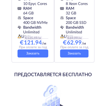
10 Epyc Cores
8 Xeon Cores
RAM
RAM
64 GB
32 GB
Space
Space
400 GB NVMe
200 GB SSD
Bandwidth
Bandwidth
Unlimited
Unlimited
Linux
Linux
€
135.49
/м
€
69.99
/м
€
121.94
€
62.99
/м
/м
При оплате за год
При оплате за год
Заказать
Заказать
ПРЕДОСТАВЛЯЕТСЯ БЕСПЛАТНО