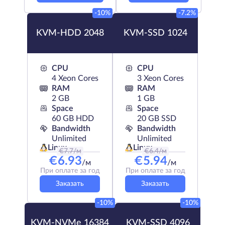
-10%
-7.2%
KVM-HDD 2048
KVM-SSD 1024
CPU
CPU
4 Xeon Cores
3 Xeon Cores
RAM
RAM
2 GB
1 GB
Space
Space
60 GB HDD
20 GB SSD
Bandwidth
Bandwidth
Unlimited
Unlimited
Linux
Linux
€
7.7
/м
€
6.4
/м
€
6.93
€
5.94
/м
/м
При оплате за год
При оплате за год
Заказать
Заказать
-10%
-10%
KVM-NVMe 16384
KVM-SSD 4096