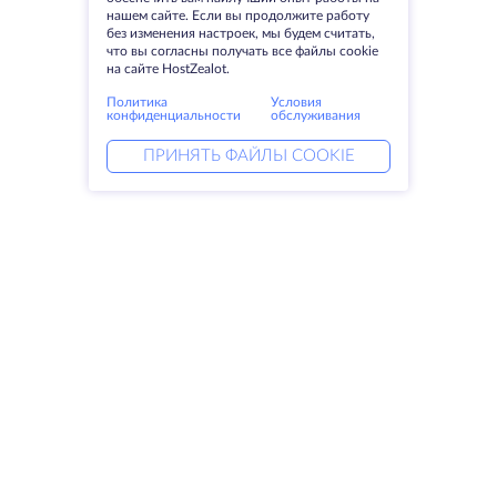
нашем сайте. Если вы продолжите работу
без изменения настроек, мы будем считать,
что вы согласны получать все файлы cookie
на сайте HostZealot.
Политика
Условия
конфиденциальности
обслуживания
ПРИНЯТЬ ФАЙЛЫ COOKIE
Услуги
Решения
Выделенные серверы
DevOps услуги
VPS
Linked helper
Колокация
Keitaro VPS
Домены
RDP
Резервное хранилище
SSL-сертификаты
Компания
Права