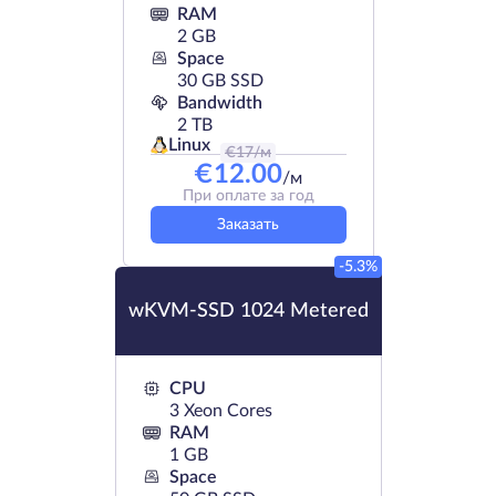
RAM
2 GB
Space
30 GB SSD
Bandwidth
2 TB
Linux
€
17
/м
€
12.00
/м
При оплате за год
Заказать
-5.3%
wKVM-SSD 1024 Metered
CPU
3 Xeon Cores
RAM
1 GB
Space