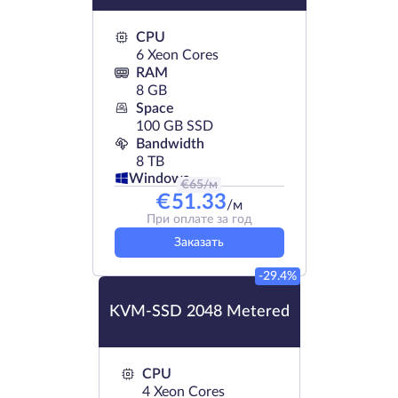
CPU
6 Xeon Cores
RAM
8 GB
Space
100 GB SSD
Bandwidth
8 TB
Windows
€
65
/м
€
51.33
/м
При оплате за год
Заказать
-29.4%
KVM-SSD 2048 Metered
CPU
4 Xeon Cores