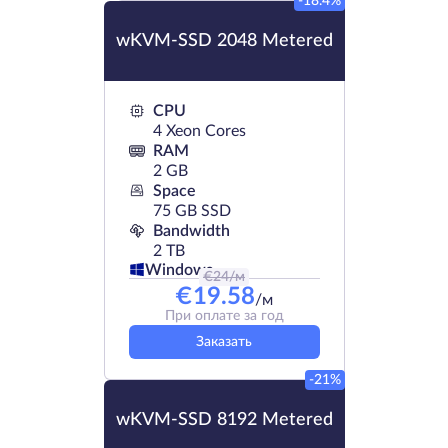
-18.4%
wKVM-SSD 2048 Metered
CPU
4 Xeon Cores
RAM
2 GB
Space
75 GB SSD
Bandwidth
2 TB
Windows
€
24
/м
€
19.58
/м
При оплате за год
Заказать
-21%
wKVM-SSD 8192 Metered