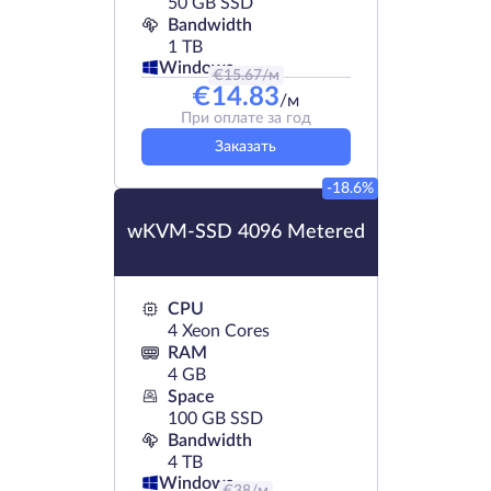
50 GB SSD
Bandwidth
1 TB
Windows
€
15.67
/м
€
14.83
/м
При оплате за год
Заказать
-18.6%
wKVM-SSD 4096 Metered
CPU
4 Xeon Cores
RAM
4 GB
Space
100 GB SSD
Bandwidth
4 TB
Windows