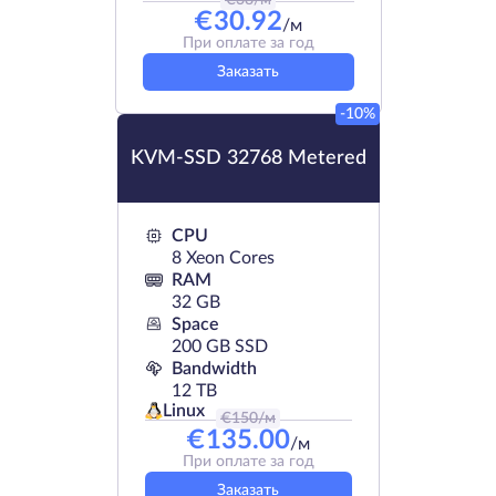
€
38
/м
€
30.92
/м
При оплате за год
Заказать
-10%
KVM-SSD 32768 Metered
CPU
8 Xeon Cores
RAM
32 GB
Space
200 GB SSD
Bandwidth
12 TB
Linux
€
150
/м
€
135.00
/м
При оплате за год
Заказать