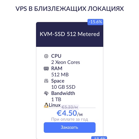
VPS В БЛИЗЛЕЖАЩИХ ЛОКАЦИЯХ
-15.6%
KVM-SSD 512 Metered
CPU
2 Xeon Cores
RAM
512 MB
Space
10 GB SSD
Bandwidth
1 TB
Linux
€
5.33
/м
€
4.50
/м
При оплате за год
Заказать