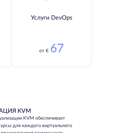
Услуги DevOps
67
от €
АЦИЯ KVM
туализации KVM обеспечивает
сурсы для каждого виртуального