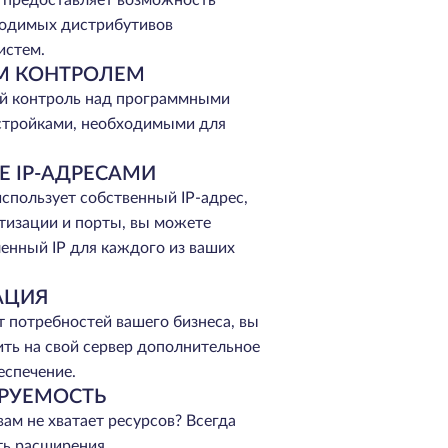
е предоставляет возможность
ходимых дистрибутивов
истем.
М КОНТРОЛЕМ
й контроль над программными
стройками, необходимыми для
Е IP-АДРЕСАМИ
спользует собственный IP-адрес,
тизации и порты, вы можете
енный IP для каждого из ваших
АЦИЯ
т потребностей вашего бизнеса, вы
ть на свой сервер дополнительное
еспечение.
РУЕМОСТЬ
вам не хватает ресурсов? Всегда
ть расширения.