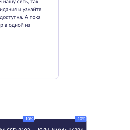
 нашу сеть, так
идания и узнайте
доступна. А пока
р в одной из
-10%
-10%