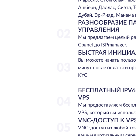
Марсель, Стокгольм, Тал
Ашберн, Даллас, Сиэтл, Т
Дубай, Эр-Рияд, Манама 
РАЗНООБРАЗИЕ П
УПРАВЛЕНИЯ
02
Мы предлагаем целый ря
Cpanel до ISPmanager.
БЫСТРАЯ ИНИЦИ
Вы можете начать пользо
03
минут после оплаты и п
KYC.
БЕСПЛАТНЫЙ IPV
VPS
04
Мы предоставляем беспл
VPS, который вы использу
VNC-ДОСТУП К VP
05
VNC-доступ из любой точ
вашим виртуальным серве