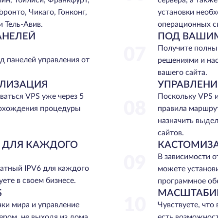
лин, Тбилиси, Франкфурт,
сервера, а такж
оронто, Чикаго, Гонконг,
установки необ
и Тель-Авив.
операционных с
АНЕЛЕЙ
ПОД ВАШИ
Получите полны
07
д панелей управления от
решениями и на
вашего сайта.
АЛИЗАЦИЯ
УПРАВЛЕНИ
ваться VPS уже через 5
Поскольку VPS и
08
рохождения процедуры
правила маршру
назначить выдел
сайтов.
6 ДЛЯ КАЖДОГО
КАСТОМИЗ
В зависимости о
09
атный IPV6 для каждого
можете установи
ете в своем бизнесе.
программное об
S
МАСШТАБИ
10
ки мира и управление
Чувствуете, что 
ром, не выходя из дома.
есть возможнос