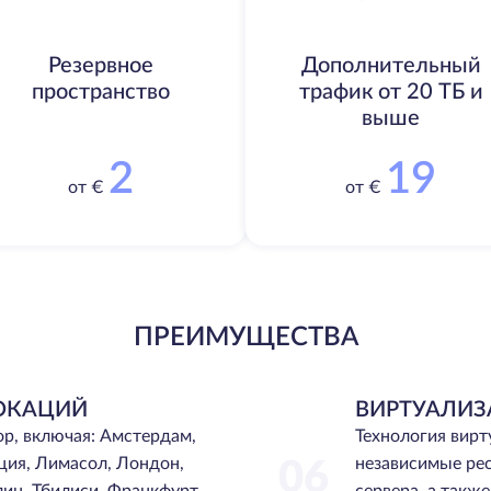
Резервное
Дополнительный
пространство
трафик от 20 ТБ и
выше
2
19
от €
от €
ПРЕИМУЩЕСТВА
ОКАЦИЙ
ВИРТУАЛИЗ
ор, включая: Амстердам,
Технология вир
ция, Лимасол, Лондон,
независимые ре
06