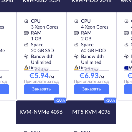
 2048
KVM-SSD 1024
KVM-HDD 2048
wKV
CPU
CPU
es
3 Xeon Cores
4 Xeon Cores
RAM
RAM
1 GB
2 GB
Space
Space
Me
20 GB SSD
60 GB HDD
Bandwidth
Bandwidth
Unlimited
Unlimited
Linux
Linux
W
€
6.4
/м
€
7.7
/м
€
5.94
€
6.93
м
/м
/м
 год
При оплате за год
При оплате за год
При
Заказать
Заказать
-10%
-10%
KVM-NVMe 4096
MT5 KVM 4096