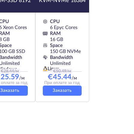
M-SSD 8192
KVM-NVMe 16384
CPU
CPU
6 Xeon Cores
6 Epyc Cores
RAM
RAM
8 GB
16 GB
Space
Space
100 GB SSD
150 GB NVMe
Bandwidth
Bandwidth
Unlimited
Unlimited
Linux
indows
€
28.44
/м
€
50.49
/м
€
25.59
€
45.44
/м
/м
 оплате за год
При оплате за год
Заказать
Заказать