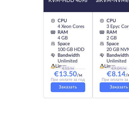
KVM-HDD 4096
aiKVM-NVMe
CPU
CPU
4 Xeon Cores
3 Epyc Cor
RAM
RAM
4 GB
2 GB
Space
Space
100 GB HDD
20 GB NV
Bandwidth
Bandwidth
Unlimited
Unlimited
Linux
Linux
€
15
/м
€
9.04
/м
€
13.50
€
8.14
/м
/
При оплате за год
При оплате за
Заказать
Заказать