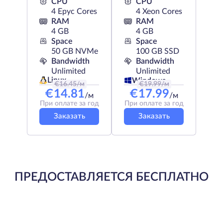
CPU
CPU
4 Epyc Cores
4 Xeon Cores
RAM
RAM
4 GB
4 GB
Space
Space
50 GB NVMe
100 GB SSD
Bandwidth
Bandwidth
Unlimited
Unlimited
Linux
Windows
€
16.45
/м
€
19.99
/м
€
14.81
€
17.99
/м
/м
При оплате за год
При оплате за год
Заказать
Заказать
ПРЕДОСТАВЛЯЕТСЯ БЕСПЛАТНО