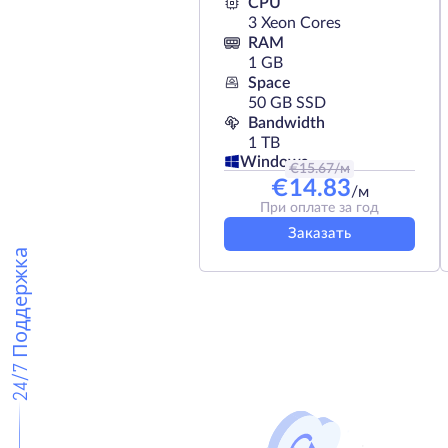
CPU
3 Xeon Cores
RAM
1 GB
Space
50 GB SSD
Bandwidth
1 TB
Windows
€
15.67
/м
€
14.83
/м
При оплате за год
Заказать
24/7 Поддержка