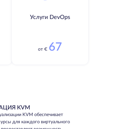
Услуги DevOps
67
от €
АЦИЯ KVM
туализации KVM обеспечивает
сурсы для каждого виртуального