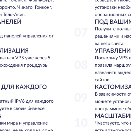
лин, Тбилиси, Франкфурт,
сервера, а такж
оронто, Чикаго, Гонконг,
установки необ
и Тель-Авив.
операционных с
АНЕЛЕЙ
ПОД ВАШИ
Получите полны
07
д панелей управления от
решениями и на
вашего сайта.
АЛИЗАЦИЯ
УПРАВЛЕНИ
ваться VPS уже через 5
Поскольку VPS и
08
рохождения процедуры
правила маршру
назначить выдел
сайтов.
6 ДЛЯ КАЖДОГО
КАСТОМИЗ
В зависимости о
09
атный IPV6 для каждого
можете установи
ете в своем бизнесе.
программное об
S
МАСШТАБИ
10
ки мира и управление
Чувствуете, что 
ром, не выходя из дома.
есть возможнос