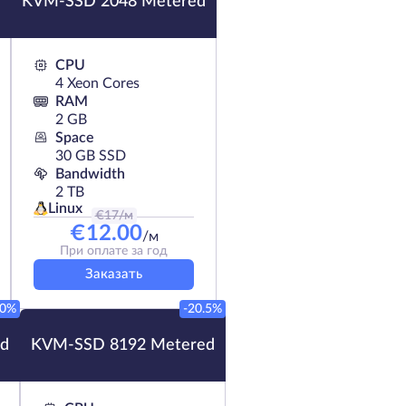
KVM-SSD 2048 Metered
CPU
4 Xeon Cores
RAM
2 GB
Space
30 GB SSD
Bandwidth
2 TB
Linux
€
17
/м
€
12.00
/м
При оплате за год
Заказать
10%
-20.5%
d
KVM-SSD 8192 Metered