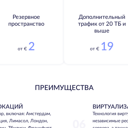
Резервное
Дополнительный
пространство
трафик от 20 ТБ и
выше
2
19
от €
от €
ПРЕИМУЩЕСТВА
ОКАЦИЙ
ВИРТУАЛИЗ
ор, включая: Амстердам,
Технология вир
ция, Лимасол, Лондон,
независимые ре
06