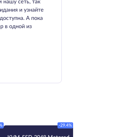
 нашу сеть, так
идания и узнайте
доступна. А пока
р в одной из
%
-29.4%