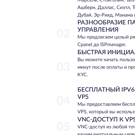
Марсель, Стокгольм, Тал
Ашберн, Даллас, Сиэтл, Т
Дубай, Эр-Рияд, Манама 
РАЗНООБРАЗИЕ П
УПРАВЛЕНИЯ
02
Мы предлагаем целый ря
Cpanel до ISPmanager.
БЫСТРАЯ ИНИЦИ
Вы можете начать пользо
03
минут после оплаты и п
KYC.
БЕСПЛАТНЫЙ IPV
VPS
04
Мы предоставляем беспл
VPS, который вы использу
VNC-ДОСТУП К VP
05
VNC-доступ из любой точ
вашим виртуальным серве