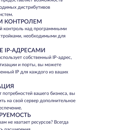
е предоставляет возможность
ходимых дистрибутивов
истем.
М КОНТРОЛЕМ
й контроль над программными
стройками, необходимыми для
Е IP-АДРЕСАМИ
спользует собственный IP-адрес,
тизации и порты, вы можете
енный IP для каждого из ваших
АЦИЯ
т потребностей вашего бизнеса, вы
ть на свой сервер дополнительное
еспечение.
РУЕМОСТЬ
вам не хватает ресурсов? Всегда
ть расширения.