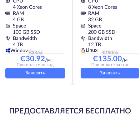
CPU
CPU
4 Xeon Cores
8 Xeon Cores
RAM
RAM
4 GB
32 GB
Space
Space
100 GB SSD
200 GB SSD
Bandwidth
Bandwidth
4 TB
12 TB
Linux
Windows
€
38
/м
€
150
/м
€
30.92
€
135.00
/м
/м
При оплате за год
При оплате за год
Заказать
Заказать
ПРЕДОСТАВЛЯЕТСЯ БЕСПЛАТНО