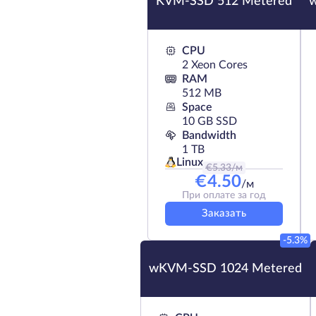
KVM-SSD 512 Metered
CPU
2 Xeon Cores
RAM
512 MB
Space
10 GB SSD
Bandwidth
1 TB
Linux
€
5.33
/м
€
4.50
/м
При оплате за год
Заказать
-5.3%
wKVM-SSD 1024 Metered