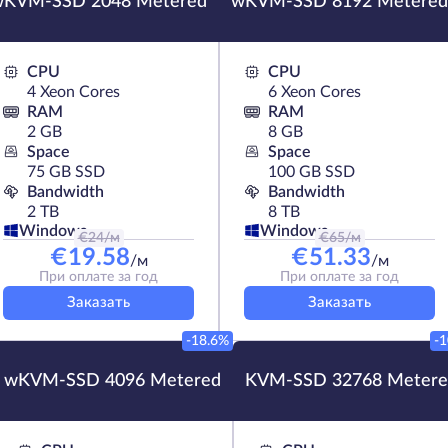
wKVM-SSD 2048 Metered
wKVM-SSD 8192 Metered
CPU
CPU
4 Xeon Cores
6 Xeon Cores
RAM
RAM
2 GB
8 GB
Space
Space
75 GB SSD
100 GB SSD
Bandwidth
Bandwidth
2 TB
8 TB
Windows
Windows
€
24
/м
€
65
/м
€
19.58
€
51.33
/м
/м
При оплате за год
При оплате за год
Заказать
Заказать
-18.6%
-
wKVM-SSD 4096 Metered
KVM-SSD 32768 Metere