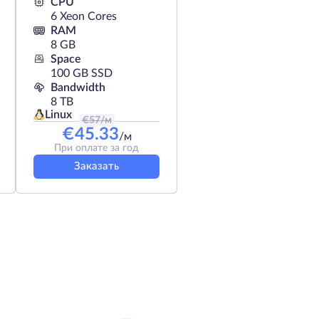
CPU
6 Xeon Cores
RAM
8 GB
Space
100 GB SSD
Bandwidth
8 TB
Linux
€
57
/м
€
45.33
/м
При оплате за год
Заказать