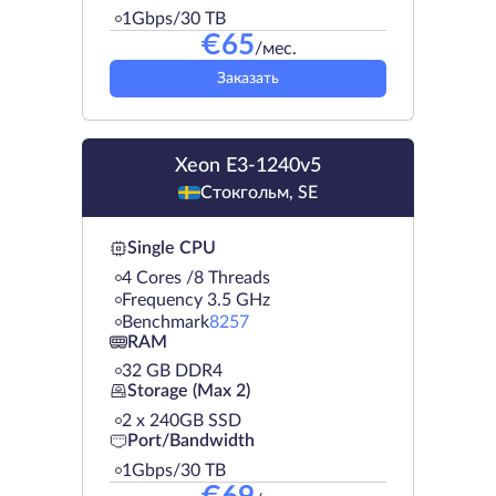
1Gbps/30 TB
€
65
/мес.
Заказать
Xeon E3-1240v5
Стокгольм, SE
Single CPU
4 Cores /8 Threads
Frequency 3.5 GHz
Benchmark
8257
RAM
32 GB DDR4
Storage (Max 2)
2 х 240GB SSD
Port/Bandwidth
1Gbps/30 TB