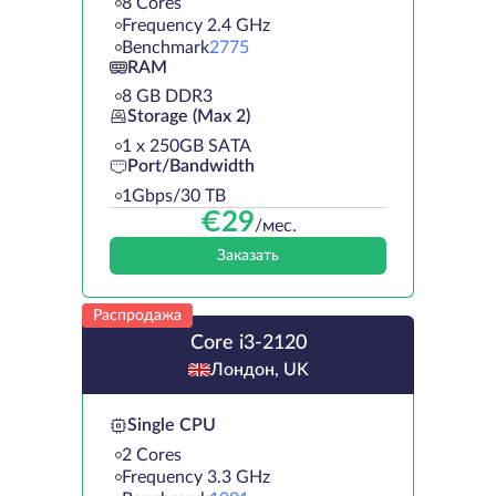
8 Cores
Frequency 2.4 GHz
Benchmark
2775
RAM
8 GB DDR3
Storage (Max 2)
1 х 250GB SATA
Port/Bandwidth
1Gbps/30 TB
€
29
/мес.
Заказать
Распродажа
Core i3-2120
Лондон, UK
Single CPU
2 Cores
Frequency 3.3 GHz