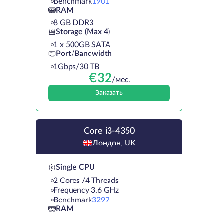
Benchmark
1901
RAM
8 GB DDR3
Storage (Max 4)
1 х 500GB SATA
Port/Bandwidth
1Gbps/30 TB
€
32
/мес.
Заказать
Core i3-4350
Лондон, UK
Single CPU
2 Cores /4 Threads
Frequency 3.6 GHz
Benchmark
3297
RAM