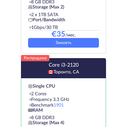
8 GB DDR3
Storage (Max 2)
2 х 1TB SATA
Port/Bandwidth
1Gbps/30 TB
€
35
/мес.
Заказать
Распродажа
Core i3-2120
Торонто, CA
Single CPU
2 Cores
Frequency 3.3 GHz
Benchmark
1901
RAM
8 GB DDR3
Storage (Max 4)