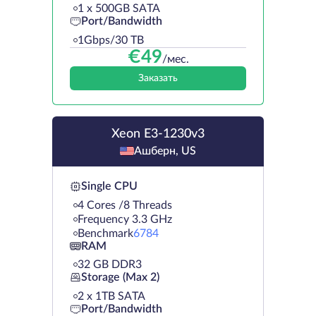
1 х 500GB SATA
Port/Bandwidth
1Gbps/30 TB
€
49
/мес.
Заказать
Xeon E3-1230v3
Ашберн, US
Single CPU
4 Cores /8 Threads
Frequency 3.3 GHz
Benchmark
6784
RAM
32 GB DDR3
Storage (Max 2)
2 х 1TB SATA
Port/Bandwidth