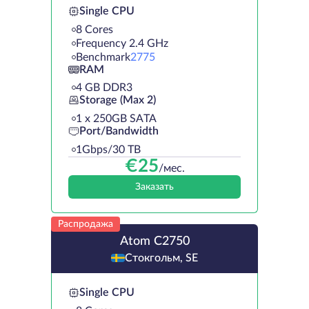
Single CPU
8 Cores
Frequency 2.4 GHz
Benchmark
2775
RAM
4 GB DDR3
Storage (Max 2)
1 х 250GB SATA
Port/Bandwidth
1Gbps/30 TB
€
25
/мес.
Заказать
Распродажа
Atom C2750
Стокгольм, SE
Single CPU