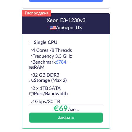
Распродажа
Xeon E3-1230v3
Ашберн, US
Single CPU
4 Cores /8 Threads
Frequency 3.3 GHz
Benchmark
6784
RAM
32 GB DDR3
Storage (Max 2)
2 х 1TB SATA
Port/Bandwidth
1Gbps/30 TB
€
69
/мес.
Заказать