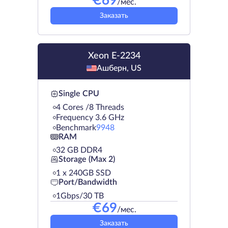
€
69
/мес.
Заказать
Xeon E-2234
Ашберн, US
Single CPU
4 Cores /8 Threads
Frequency 3.6 GHz
Benchmark
9948
RAM
32 GB DDR4
Storage (Max 2)
1 х 240GB SSD
Port/Bandwidth
1Gbps/30 TB
€
69
/мес.
Заказать