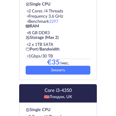
Single CPU
2 Cores /4 Threads
Frequency 3.6 GHz
Benchmark
3297
RAM
8 GB DDR3
Storage (Max 2)
2 х 1TB SATA
Port/Bandwidth
1Gbps/30 TB
€
35
/мес.
Заказать
Core i3-4350
Лондон, UK
Single CPU