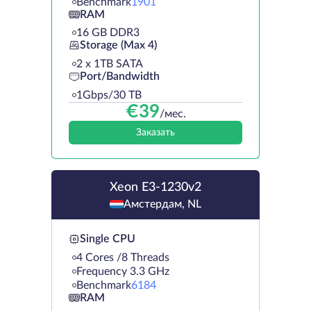
Benchmark
1901
RAM
16 GB DDR3
Storage (Max 4)
2 х 1TB SATA
Port/Bandwidth
1Gbps/30 TB
€
39
/мес.
Заказать
Xeon E3-1230v2
Амстердам, NL
Single CPU
4 Cores /8 Threads
Frequency 3.3 GHz
Benchmark
6184
RAM