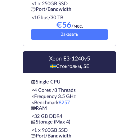
1 х 250GB SSD
Port/Bandwidth
1Gbps/30 TB
€
56
/мес.
Заказать
Xeon E3-1240v5
Стокгольм, SE
Single CPU
4 Cores /8 Threads
Frequency 3.5 GHz
Benchmark
8257
RAM
32 GB DDR4
Storage (Max 4)
1 х 960GB SSD
Port/Bandwidth