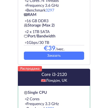
2 Cores /4 Threads
Frequency 3.6 GHz
Benchmark
3297
RAM
16 GB DDR3
Storage (Max 2)
2 х 1TB SATA
Port/Bandwidth
1Gbps/30 TB
€
39
/мес.
Заказать
Распродажа
Core i3-2120
Лондон, UK
Single CPU
2 Cores
Frequency 3.3 GHz