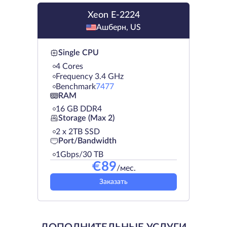
Xeon E-2224
Ашберн, US
Single CPU
4 Cores
Frequency 3.4 GHz
Benchmark
7477
RAM
16 GB DDR4
Storage (Max 2)
2 х 2TB SSD
Port/Bandwidth
1Gbps/30 TB
€
89
/мес.
Заказать