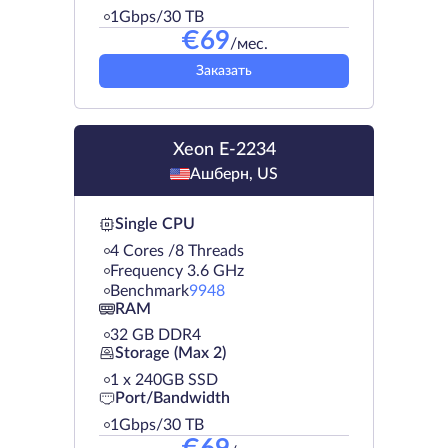
1Gbps/30 TB
€
69
/мес.
Заказать
Xeon E-2234
Ашберн, US
Single CPU
4 Cores /8 Threads
Frequency 3.6 GHz
Benchmark
9948
RAM
32 GB DDR4
Storage (Max 2)
1 х 240GB SSD
Port/Bandwidth
1Gbps/30 TB