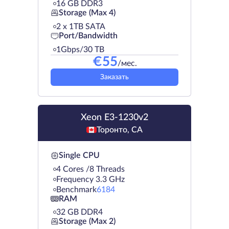
16 GB DDR3
Storage (Max 4)
2 х 1TB SATA
Port/Bandwidth
1Gbps/30 TB
€
55
/мес.
Заказать
Xeon E3-1230v2
Торонто, CA
Single CPU
4 Cores /8 Threads
Frequency 3.3 GHz
Benchmark
6184
RAM
32 GB DDR4
Storage (Max 2)