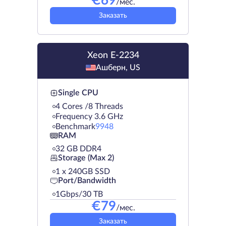
€
69
/мес.
Заказать
Xeon E-2234
Ашберн, US
Single CPU
4 Cores /8 Threads
Frequency 3.6 GHz
Benchmark
9948
RAM
32 GB DDR4
Storage (Max 2)
1 х 240GB SSD
Port/Bandwidth
1Gbps/30 TB
€
79
/мес.
Заказать