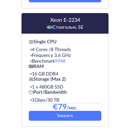
Xeon E-2234
Стокгольм, SE
Single CPU
4 Cores /8 Threads
Frequency 3.6 GHz
Benchmark
9948
RAM
16 GB DDR4
Storage (Max 2)
1 х 480GB SSD
Port/Bandwidth
1Gbps/30 TB
€
79
/мес.
Заказать