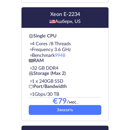
Xeon E-2234
Ашберн, US
Single CPU
4 Cores /8 Threads
Frequency 3.6 GHz
Benchmark
9948
RAM
32 GB DDR4
Storage (Max 2)
1 х 240GB SSD
Port/Bandwidth
1Gbps/30 TB
€
79
/мес.
Заказать