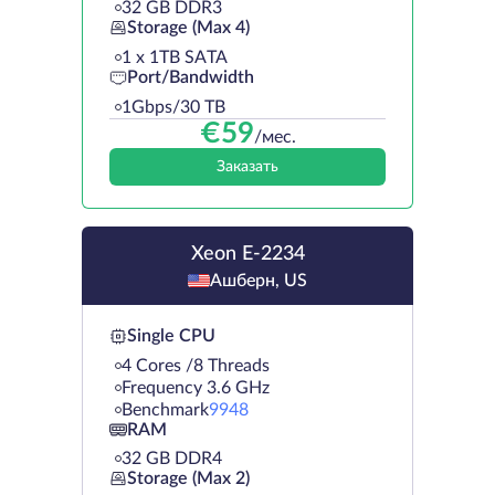
32 GB DDR3
Storage (Max 4)
1 х 1TB SATA
Port/Bandwidth
1Gbps/30 TB
€
59
/мес.
Заказать
Xeon E-2234
Ашберн, US
Single CPU
4 Cores /8 Threads
Frequency 3.6 GHz
Benchmark
9948
RAM
32 GB DDR4
Storage (Max 2)