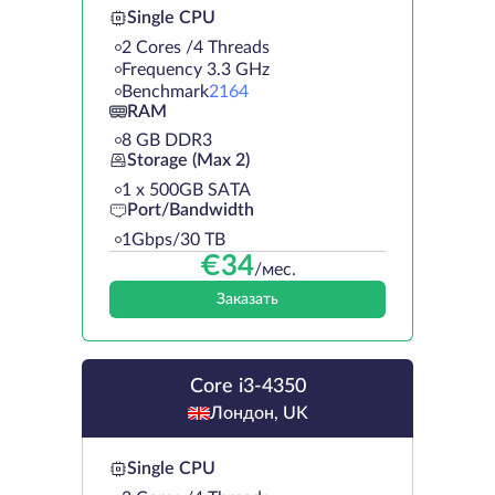
Single CPU
2 Cores /4 Threads
Frequency 3.3 GHz
Benchmark
2164
RAM
8 GB DDR3
Storage (Max 2)
1 х 500GB SATA
Port/Bandwidth
1Gbps/30 TB
€
34
/мес.
Заказать
Core i3-4350
Лондон, UK
Single CPU