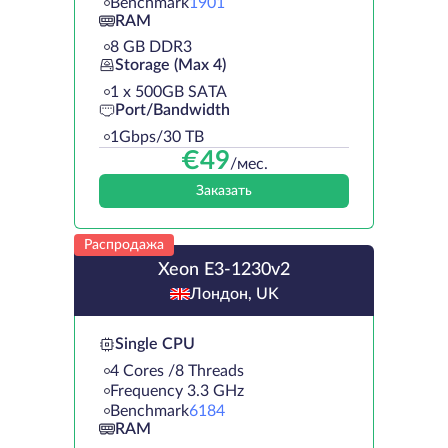
Benchmark
1901
RAM
8 GB DDR3
Storage (Max 4)
1 х 500GB SATA
Port/Bandwidth
1Gbps/30 TB
€
49
/мес.
Заказать
Распродажа
Xeon E3-1230v2
Лондон, UK
Single CPU
4 Cores /8 Threads
Frequency 3.3 GHz
Benchmark
6184
RAM