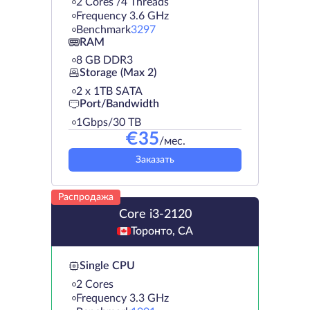
2 Cores /4 Threads
Frequency 3.6 GHz
Benchmark
3297
RAM
8 GB DDR3
Storage (Max 2)
2 х 1TB SATA
Port/Bandwidth
1Gbps/30 TB
€
35
/мес.
Заказать
Распродажа
Core i3-2120
Торонто, CA
Single CPU
2 Cores
Frequency 3.3 GHz