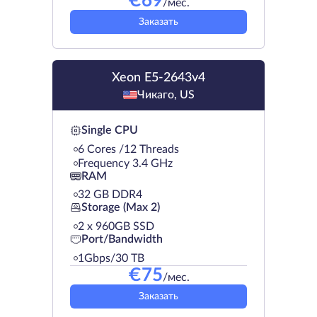
€
69
/мес.
Заказать
Xeon E5-2643v4
Чикаго, US
Single CPU
6 Cores /12 Threads
Frequency 3.4 GHz
RAM
32 GB DDR4
Storage (Max 2)
2 х 960GB SSD
Port/Bandwidth
1Gbps/30 TB
€
75
/мес.
Заказать