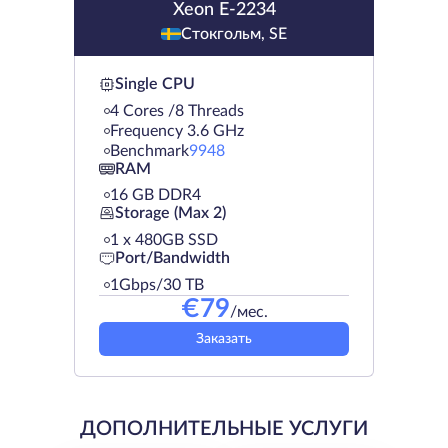
Xeon E-2234
Стокгольм, SE
Single CPU
4 Cores /8 Threads
Frequency 3.6 GHz
Benchmark
9948
RAM
16 GB DDR4
Storage (Max 2)
1 х 480GB SSD
Port/Bandwidth
1Gbps/30 TB
€
79
/мес.
Заказать
ДОПОЛНИТЕЛЬНЫЕ УСЛУГИ