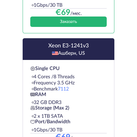
1Gbps/30 TB
€
69
/мес.
Заказать
Xeon E3-1241v3
Ашберн, US
Single CPU
4 Cores /8 Threads
Frequency 3.5 GHz
Benchmark
7112
RAM
32 GB DDR3
Storage (Max 2)
2 х 1TB SATA
Port/Bandwidth
1Gbps/30 TB