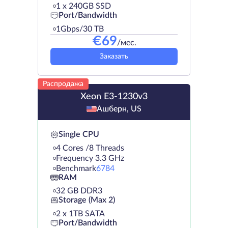
1 х 240GB SSD
Port/Bandwidth
1Gbps/30 TB
€
69
/мес.
Заказать
Распродажа
Xeon E3-1230v3
Ашберн, US
Single CPU
4 Cores /8 Threads
Frequency 3.3 GHz
Benchmark
6784
RAM
32 GB DDR3
Storage (Max 2)
2 х 1TB SATA
Port/Bandwidth