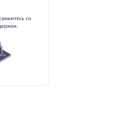
свяжитесь со
держки.