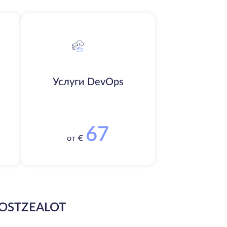
Услуги DevOps
67
от €
OSTZEALOT