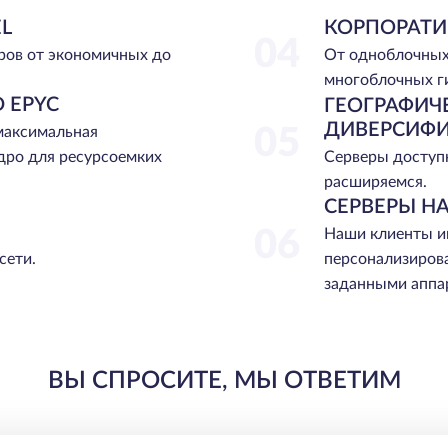
L
КОРПОРАТИ
04
ров от экономичных до
От одноблочных
многоблочных г
 EPYC
ГЕОГРАФИЧ
ДИВЕРСИФ
 максимальная
05
Серверы доступн
дро для ресурсоемких
расширяемся.
СЕРВЕРЫ НА
06
Наши клиенты и
сети.
персонализиров
заданными аппа
ВЫ СПРОСИТЕ, МЫ ОТВЕТИМ