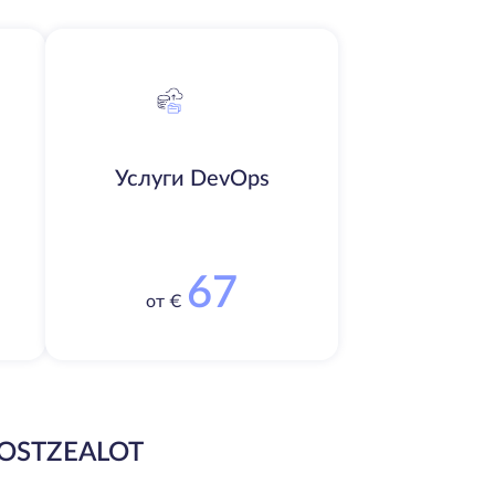
Услуги DevOps
67
от €
OSTZEALOT