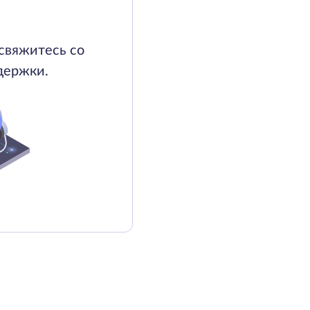
свяжитесь со
держки.