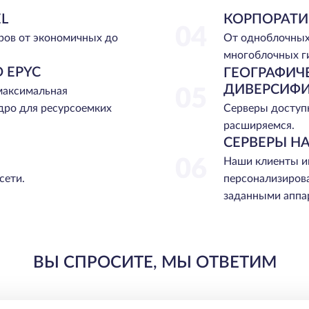
L
КОРПОРАТИ
04
ров от экономичных до
От одноблочных
многоблочных г
 EPYC
ГЕОГРАФИЧ
ДИВЕРСИФ
 максимальная
05
Серверы доступн
дро для ресурсоемких
расширяемся.
СЕРВЕРЫ НА
06
Наши клиенты и
сети.
персонализиров
заданными аппа
ВЫ СПРОСИТЕ, МЫ ОТВЕТИМ