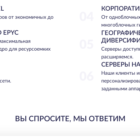
L
КОРПОРАТИ
04
ров от экономичных до
От одноблочных
многоблочных г
 EPYC
ГЕОГРАФИЧ
ДИВЕРСИФ
 максимальная
05
Серверы доступн
дро для ресурсоемких
расширяемся.
СЕРВЕРЫ НА
06
Наши клиенты и
сети.
персонализиров
заданными аппа
ВЫ СПРОСИТЕ, МЫ ОТВЕТИМ