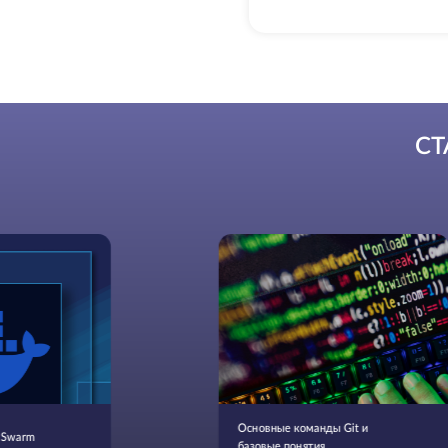
СТ
Основные команды Git и
 Swarm
базовые понятия