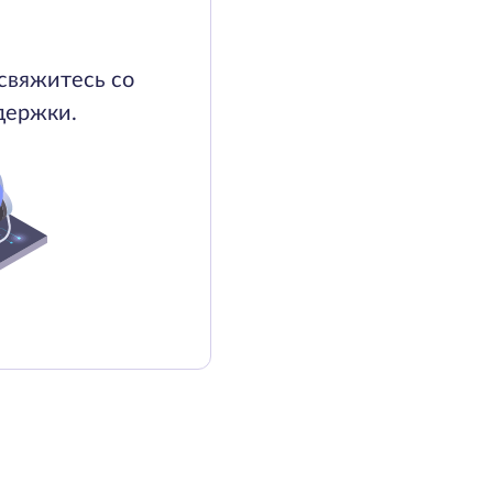
свяжитесь со
держки.