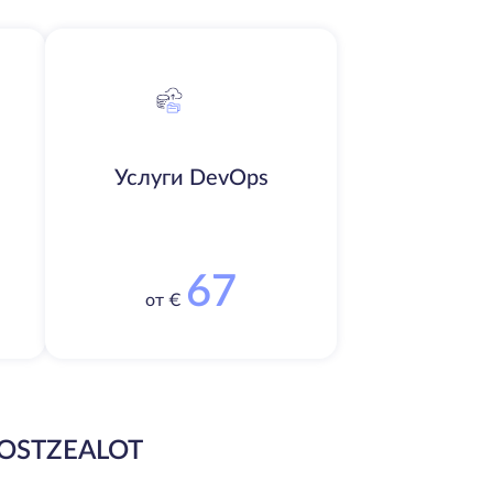
Услуги DevOps
67
от €
OSTZEALOT