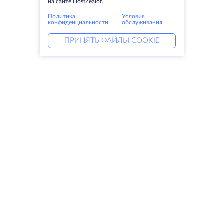
на сайте HostZealot.
Политика
Условия
конфиденциальности
обслуживания
ПРИНЯТЬ ФАЙЛЫ COOKIE
Услуги
Решения
Выделенные серверы
DevOps услуги
VPS
Linked helper
Колокация
Keitaro VPS
Домены
RDP
Резервное хранилище
SSL-сертификаты
Компания
Права
О компании
SLA
Свяжитесь с нами
Политика
Дата центры
конфиденциальности
Looking glass
Положение о