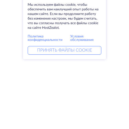
Мы используем файлы cookie, чтобы
обеспечить вам наилучший опыт работы на
нашем сайте. Если вы продолжите работу
без изменения настроек, мы будем считать,
что вы согласны получать все файлы cookie
на сайте HostZealot.
Политика
Условия
конфиденциальности
обслуживания
ПРИНЯТЬ ФАЙЛЫ COOKIE
Услуги
Решения
Выделенные серверы
DevOps услуги
VPS
Linked helper
Колокация
Keitaro VPS
Домены
RDP
Резервное хранилище
SSL-сертификаты