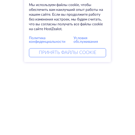
Мы используем файлы cookie, чтобы
обеспечить вам наилучший опыт работы на
нашем сайте. Если вы продолжите работу
без изменения настроек, мы будем считать,
что вы согласны получать все файлы cookie
на сайте HostZealot.
Политика
Условия
конфиденциальности
обслуживания
ПРИНЯТЬ ФАЙЛЫ COOKIE
Услуги
Решения
Выделенные серверы
DevOps услуги
VPS
Linked helper
Колокация
Keitaro VPS
Домены
RDP
Резервное хранилище
SSL-сертификаты