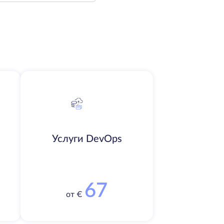
Услуги DevOps
67
от €