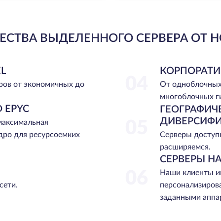
СТВА ВЫДЕЛЕННОГО СЕРВЕРА ОТ H
L
КОРПОРАТИ
04
ров от экономичных до
От одноблочных
многоблочных г
 EPYC
ГЕОГРАФИЧ
ДИВЕРСИФ
 максимальная
05
Серверы доступн
дро для ресурсоемких
расширяемся.
СЕРВЕРЫ НА
06
Наши клиенты и
сети.
персонализиров
заданными аппа