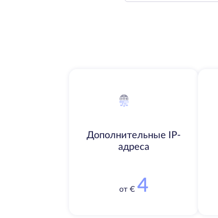
Дополнительные IP-
адреса
4
от €