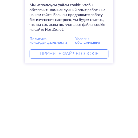
Мы используем файлы cookie, чтобы
обеспечить вам наилучший опыт работы на
нашем сайте. Если вы продолжите работу
без изменения настроек, мы будем считать,
что вы согласны получать все файлы cookie
на сайте HostZealot.
Политика
Условия
конфиденциальности
обслуживания
ПРИНЯТЬ ФАЙЛЫ COOKIE
Услуги
Решения
Выделенные серверы
DevOps услуги
VPS
Linked helper
Колокация
Keitaro VPS
Домены
RDP
Резервное хранилище
SSL-сертификаты