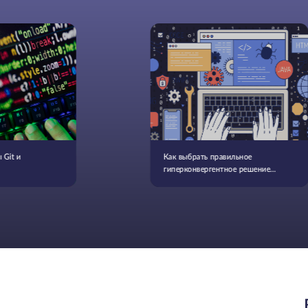
 Git и
Как выбрать правильное
гиперконвергентное решение
для вашего бизнеса