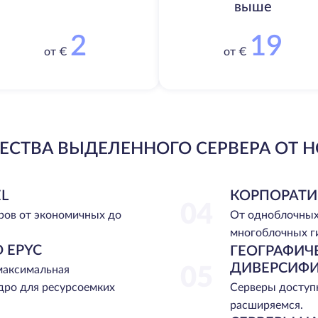
выше
2
19
от €
от €
СТВА ВЫДЕЛЕННОГО СЕРВЕРА ОТ H
L
КОРПОРАТИ
04
ров от экономичных до
От одноблочных
многоблочных г
 EPYC
ГЕОГРАФИЧ
ДИВЕРСИФ
 максимальная
05
Серверы доступн
дро для ресурсоемких
расширяемся.