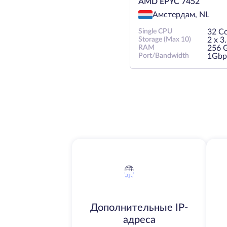
AMD EPYC 7452
Амстердам, NL
Single CPU
32 Co
Storage (Max 10)
2 х 
RAM
256 
Port/Bandwidth
1Gbp
Дополнительные IP-
адреса