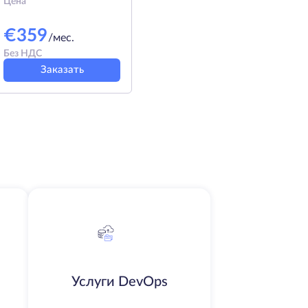
Цена
€
359
/мес.
Без НДС
Заказать
Услуги DevOps