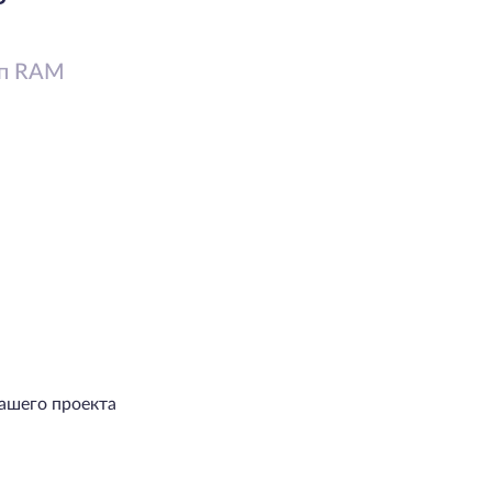
п RAM
ашего проекта