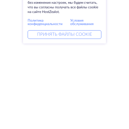
без изменения настроек, мы будем считать,
что вы согласны получать все файлы cookie
на сайте HostZealot.
Политика
Условия
конфиденциальности
обслуживания
ПРИНЯТЬ ФАЙЛЫ COOKIE
Услуги
Решения
Выделенные серверы
DevOps услуги
VPS
Linked helper
Колокация
Keitaro VPS
Домены
RDP
Резервное хранилище
SSL-сертификаты
Компания
Права
О компании
SLA