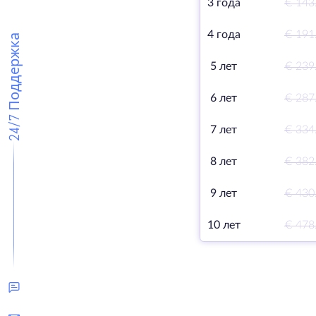
3 года
€ 143
4 года
€ 191
24/7 Поддержка
5 лет
€ 239
6 лет
€ 287
7 лет
€ 334
8 лет
€ 382
9 лет
€ 430
10 лет
€ 478