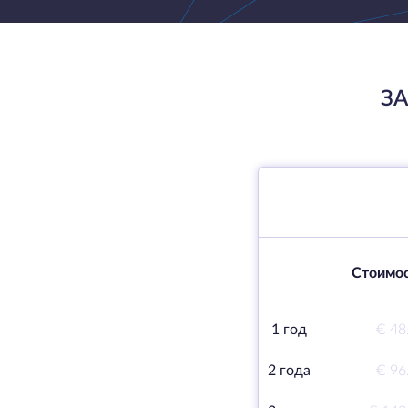
ЗА
Стоимос
1 год
€ 48
2 года
€ 96