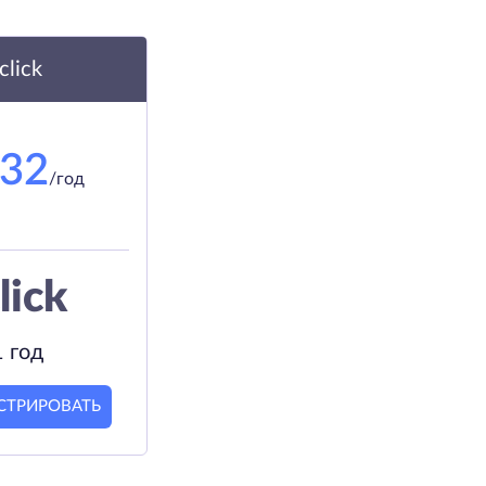
.click
.32
/год
lick
1 год
СТРИРОВАТЬ