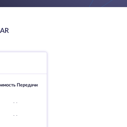
EAR
оимость Передачи
-
-
-
-