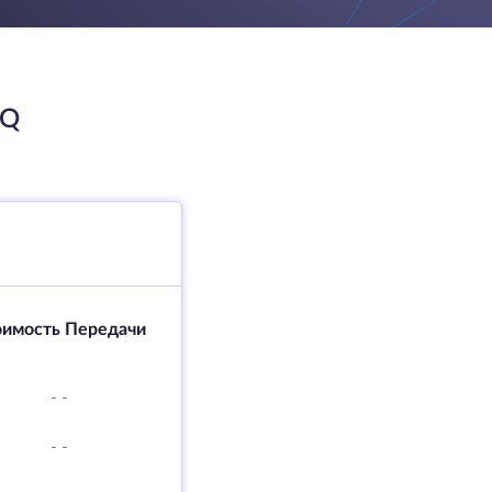
XQ
оимость Передачи
-
-
-
-