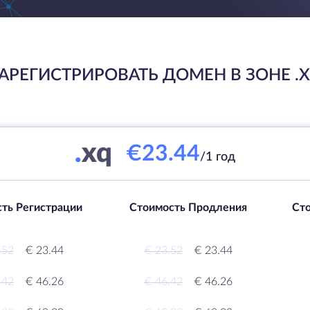
АРЕГИСТРИРОВАТЬ ДОМЕН В ЗОНЕ .
.
xq
€23.44
/1 год
ть Регистрации
Стоимость Продления
Ст
.52
€ 23.44
€ 23.52
€ 23.44
.42
€ 46.26
€ 46.42
€ 46.26