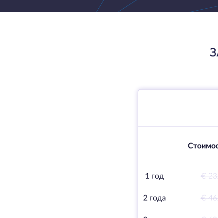
З
Стоимос
1 год
€ 23
2 года
€ 46