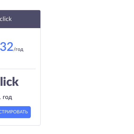
.click
.32
/год
lick
1 год
СТРИРОВАТЬ