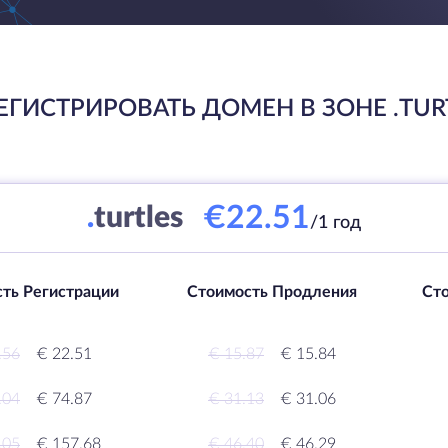
ЕГИСТРИРОВАТЬ ДОМЕН В ЗОНЕ .TUR
€22.51
.
turtles
/1 год
ть Регистрации
Стоимость Продления
Ст
.56
€ 22.51
€ 15.87
€ 15.84
.04
€ 74.87
€ 31.13
€ 31.06
.05
€ 157.68
€ 46.40
€ 46.29