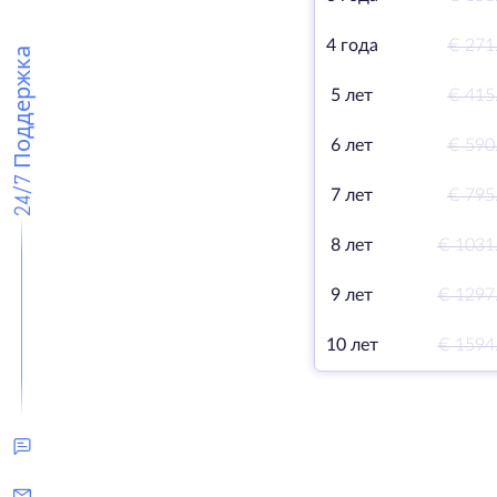
4 года
€ 271
24/7 Поддержка
5 лет
€ 415
6 лет
€ 590
7 лет
€ 795
8 лет
€ 1031
9 лет
€ 1297
10 лет
€ 1594