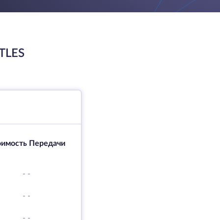
TLES
оимость Передачи
-
-
-
-
-
-