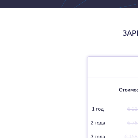
ЗАР
Стоимос
1 год
€ 22
2 года
€ 75
3 года
€ 158