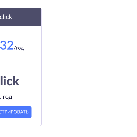
.click
.32
/год
lick
1 год
СТРИРОВАТЬ