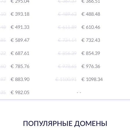
.73
€ 295.04
€ 367.37
€ 366.51
.10
€ 393.18
€ 489.63
€ 488.48
.48
€ 491.33
€ 611.89
€ 610.46
.85
€ 589.47
€ 734.14
€ 732.43
.22
€ 687.61
€ 856.39
€ 854.39
.60
€ 785.76
€ 978.65
€ 976.36
.97
€ 883.90
€ 1100.91
€ 1098.34
.35
€ 982.05
-
-
ПОПУЛЯРНЫЕ ДОМЕНЫ