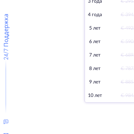
3 года
€ 295
4 года
€ 394
24/7 Поддержка
5 лет
€ 492
6 лет
€ 590
7 лет
€ 689
8 лет
€ 787
9 лет
€ 885
10 лет
€ 984