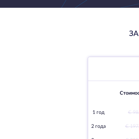
ЗА
Стоимос
1 год
€ 98
2 года
€ 197