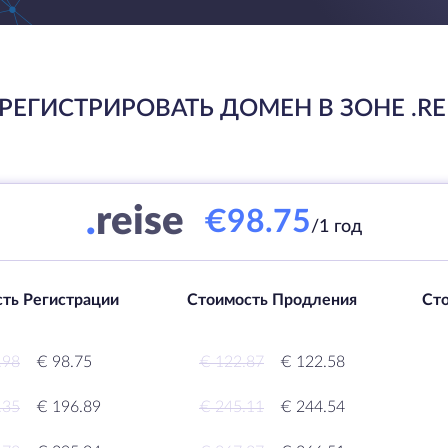
РЕГИСТРИРОВАТЬ ДОМЕН В ЗОНЕ .RE
.
reise
€98.75
/1 год
ть Регистрации
Стоимость Продления
Ст
.98
€ 98.75
€ 122.87
€ 122.58
.35
€ 196.89
€ 245.11
€ 244.54