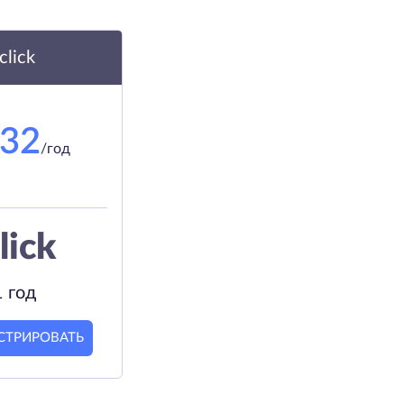
.click
.32
/год
lick
1 год
СТРИРОВАТЬ