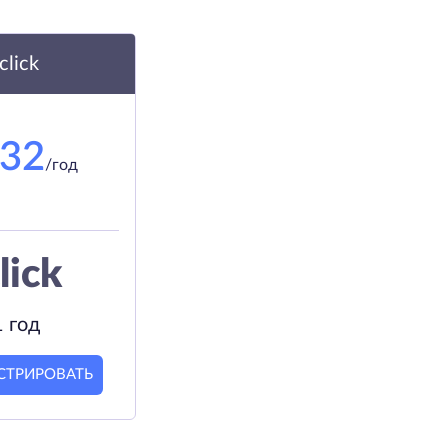
.click
.32
/год
lick
1 год
СТРИРОВАТЬ