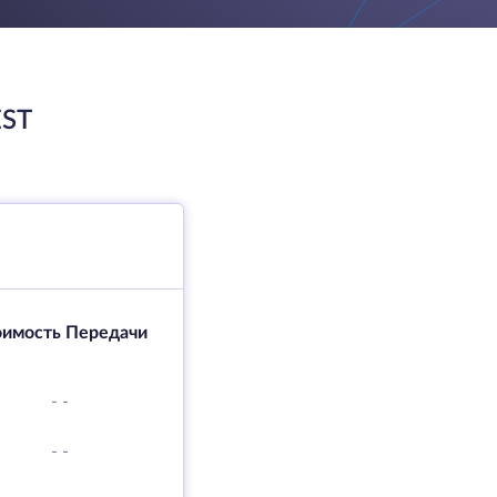
ST
оимость Передачи
-
-
-
-