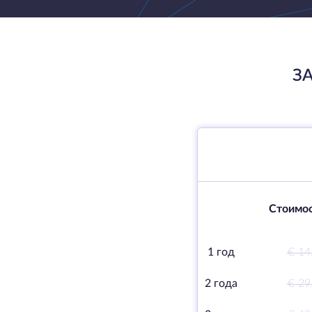
З
Стоимос
1 год
€ 14
2 года
€ 29