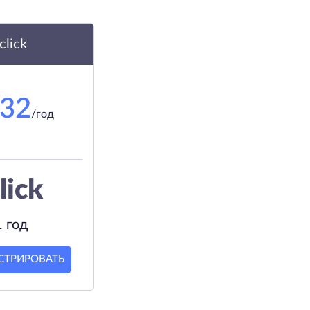
.click
.32
/год
lick
1 год
СТРИРОВАТЬ