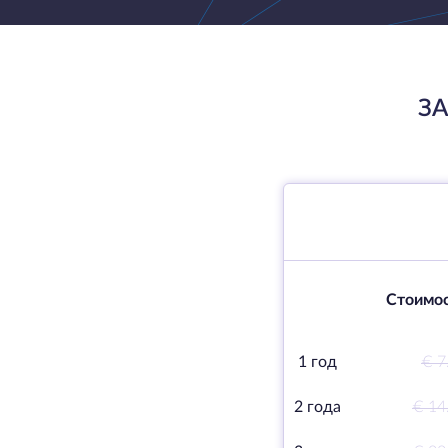
ЗА
Стоимос
1 год
€ 7
2 года
€ 14