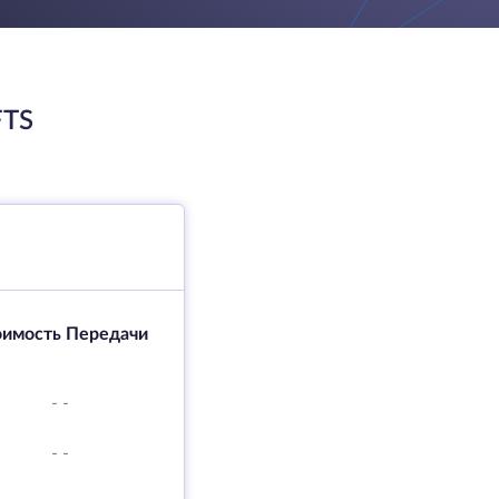
FTS
оимость Передачи
-
-
-
-