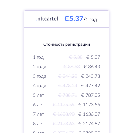
€5.37
.
nftcartel
/1 год
Стоимость регистрации
1 год
€ 5.38
€ 5.37
2 года
€ 86.58
€ 86.43
3 года
€ 244.20
€ 243.78
4 года
€ 478.24
€ 477.42
5 лет
€ 788.71
€ 787.35
6 лет
€ 1175.59
€ 1173.56
7 лет
€ 1638.90
€ 1636.07
8 лет
€ 2178.63
€ 2174.87