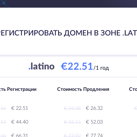
ЕГИСТРИРОВАТЬ ДОМЕН В ЗОНЕ .LA
€22.51
.
latino
/1 год
ть Регистрации
Стоимость Продления
Ст
.56
€ 22.51
€ 26.38
€ 26.32
€
.51
€ 44.40
€ 52.15
€ 52.03
.46
€ 66.31
€ 77.92
€ 77.74