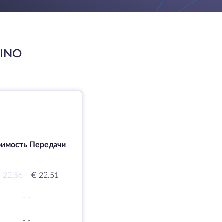
TINO
оимость Передачи
 22.56
€ 22.51
-
-
-
-