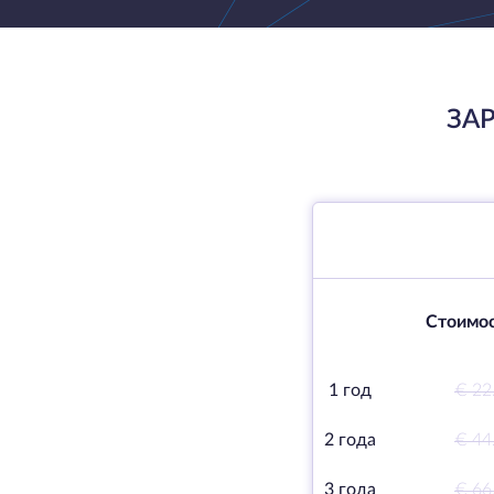
ЗАР
Стоимос
1 год
€ 22
2 года
€ 44
3 года
€ 66