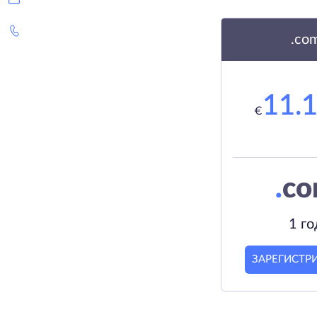
.co
11.
€
.
c
1 го
ЗАРЕГИСТР