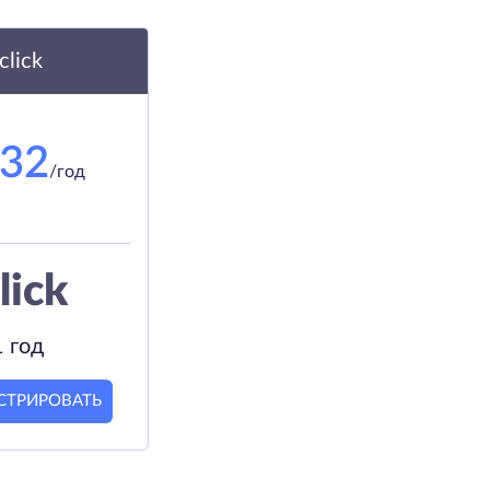
.click
.32
/год
lick
1 год
СТРИРОВАТЬ