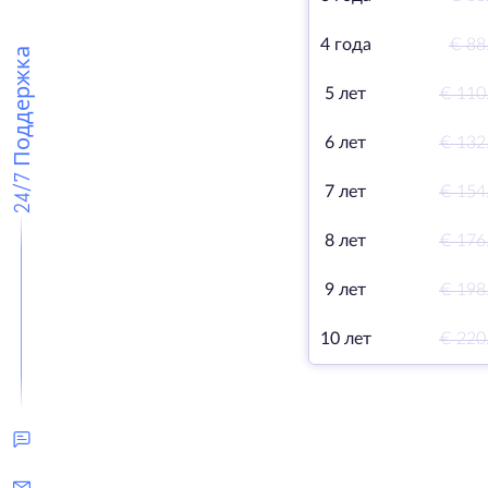
4 года
€ 88
24/7 Поддержка
5 лет
€ 110
6 лет
€ 132
7 лет
€ 154
8 лет
€ 176
9 лет
€ 198
10 лет
€ 220