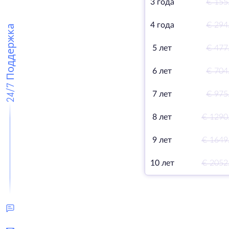
3 года
€ 155
4 года
€ 294
24/7 Поддержка
5 лет
€ 477
6 лет
€ 704
7 лет
€ 975
8 лет
€ 1290
9 лет
€ 1649
10 лет
€ 2052