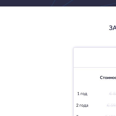
З
Стоимос
1 год
€ 8
2 года
€ 59