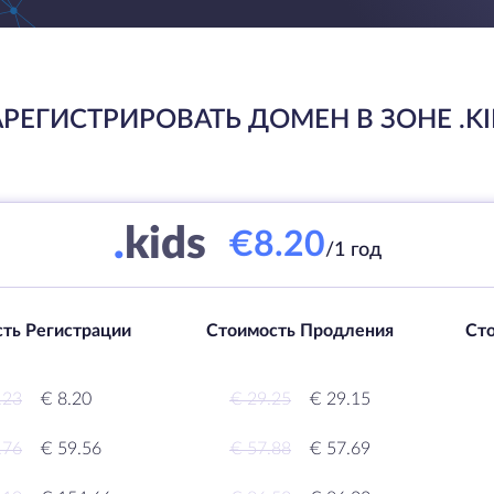
АРЕГИСТРИРОВАТЬ ДОМЕН В ЗОНЕ .KI
.
kids
€8.20
/1 год
ть Регистрации
Стоимость Продления
Ст
.23
€ 8.20
€ 29.25
€ 29.15
.76
€ 59.56
€ 57.88
€ 57.69