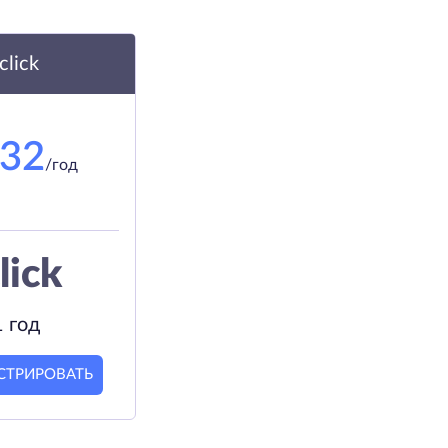
.click
.32
/год
lick
1 год
СТРИРОВАТЬ