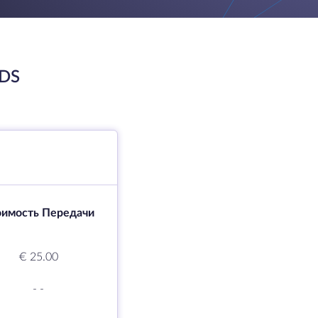
DS
оимость Передачи
€ 25.00
-
-