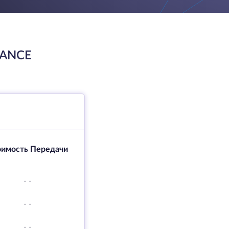
DANCE
оимость Передачи
-
-
-
-
-
-