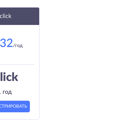
.click
.32
/год
lick
1 год
СТРИРОВАТЬ