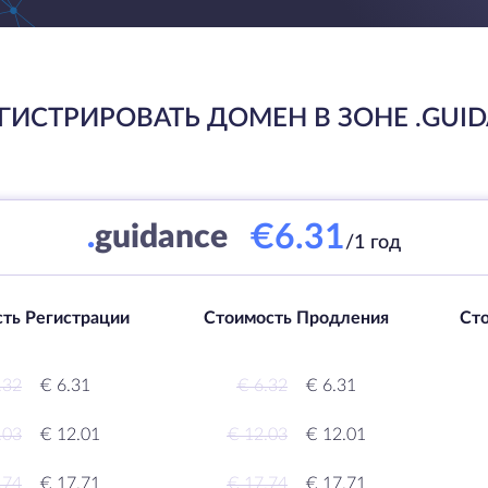
ГИСТРИРОВАТЬ ДОМЕН В ЗОНЕ .GUI
€6.31
.
guidance
/1 год
ть Регистрации
Стоимость Продления
Ст
.32
€ 6.31
€ 6.32
€ 6.31
.03
€ 12.01
€ 12.03
€ 12.01
.74
€ 17.71
€ 17.74
€ 17.71