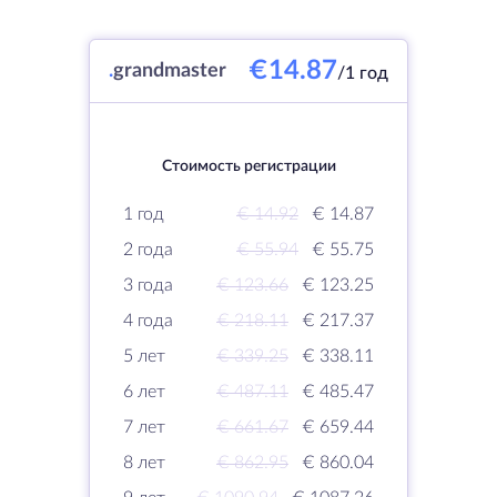
€14.87
.
grandmaster
/1 год
Стоимость регистрации
1 год
€ 14.92
€ 14.87
2 года
€ 55.94
€ 55.75
3 года
€ 123.66
€ 123.25
4 года
€ 218.11
€ 217.37
5 лет
€ 339.25
€ 338.11
6 лет
€ 487.11
€ 485.47
7 лет
€ 661.67
€ 659.44
8 лет
€ 862.95
€ 860.04