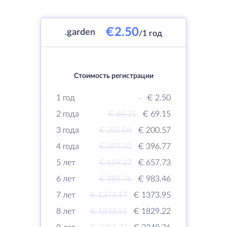
€2.50
.
garden
/1 год
Стоимость регистрации
1 год
-
€ 2.50
2 года
€ 69.31
€ 69.15
3 года
€ 201.04
€ 200.57
4 года
€ 397.70
€ 396.77
5 лет
€ 659.27
€ 657.73
6 лет
€ 985.76
€ 983.46
7 лет
€ 1377.17
€ 1373.95
8 лет
€ 1833.51
€ 1829.22