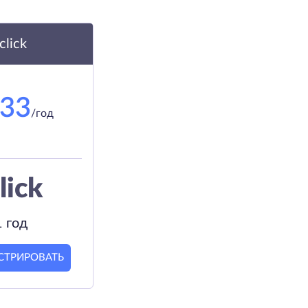
.click
.33
/год
lick
1 год
СТРИРОВАТЬ