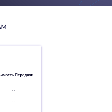
AM
оимость Передачи
-
-
-
-