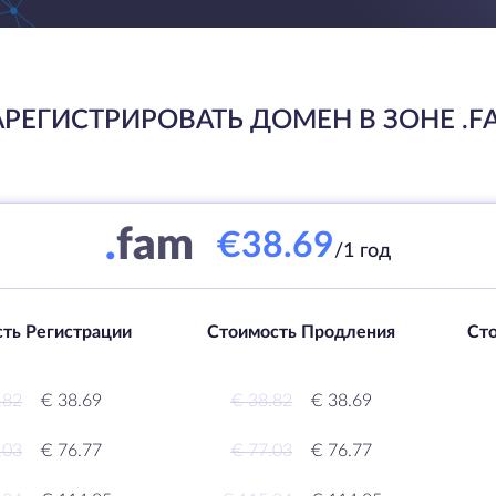
АРЕГИСТРИРОВАТЬ ДОМЕН В ЗОНЕ .F
.
fam
€38.69
/1 год
ть Регистрации
Стоимость Продления
Ст
.82
€ 38.69
€ 38.82
€ 38.69
.03
€ 76.77
€ 77.03
€ 76.77