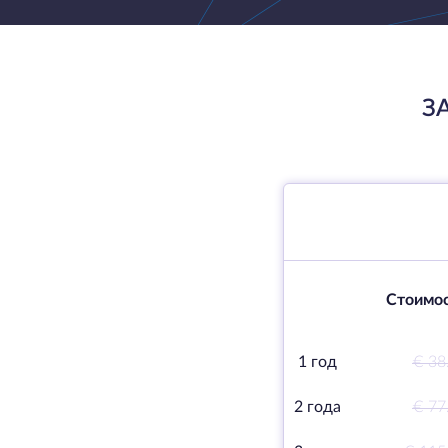
З
Стоимос
1 год
€ 38
2 года
€ 77