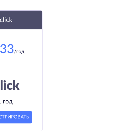
.click
.33
/год
lick
1 год
СТРИРОВАТЬ