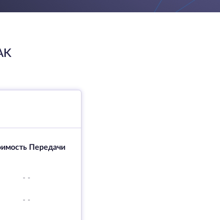
AK
оимость Передачи
-
-
-
-