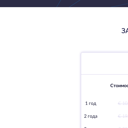
З
Стоимос
1 год
€ 10
2 года
€ 19